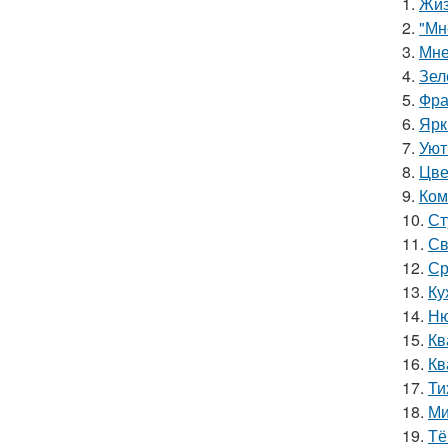
1.
Жиз
2.
"Мн
3.
Мне
4.
Зел
5.
Фра
6.
Ярк
7.
Уют
8.
Цве
9.
Ком
10.
Ст
11.
Св
12.
Ср
13.
Ку
14.
Ню
15.
Кв
16.
Кв
17.
Ти
18.
Ми
19.
Тё