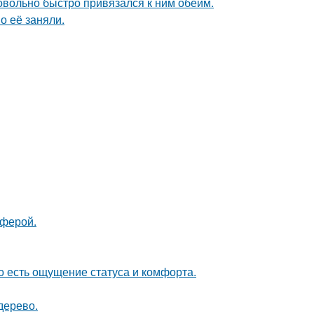
довольно быстро привязался к ним обеим.
о её заняли.
сферой.
о есть ощущение статуса и комфорта.
дерево.