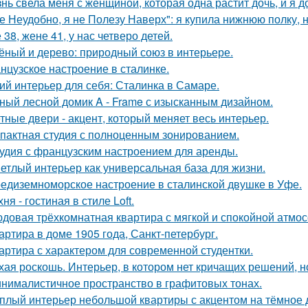
нь свела меня с женщиной, которая одна растит дочь, и я 
е Неудобно, я не Полезу Наверх": я купила нижнюю полку, н
 38, жене 41, у нас четверо детей.
ёный и дерево: природный союз в интерьере.
нцузское настроение в сталинке.
ий интерьер для себя: Сталинка в Самаре.
ный лесной домик A - Frame с изысканным дизайном.
тные двери - акцент, который меняет весь интерьер.
пактная студия с полноценным зонированием.
удия с французским настроением для аренды.
етлый интерьер как универсальная база для жизни.
едиземноморское настроение в сталинской двушке в Уфе.
хня - гостиная в стиле Loft.
довая трёхкомнатная квартира с мягкой и спокойной атмо
артира в доме 1905 года, Санкт-петербург.
артира с характером для современной студентки.
хая роскошь. Интерьер, в котором нет кричащих решений, н
нималистичное пространство в графитовых тонах.
плый интерьер небольшой квартиры с акцентом на тёмное 