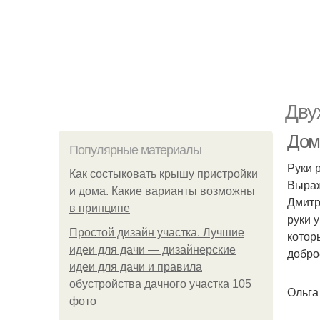
Дву
Дом 
Популярные материалы
Руки р
Как состыковать крышу пристройки
Выраж
и дома. Какие варианты возможны
Дмитр
в принципе
руки 
Простой дизайн участка. Лучшие
котор
идеи для дачи — дизайнерские
добро
идеи для дачи и правила
обустройства дачного участка 105
Ольга
фото