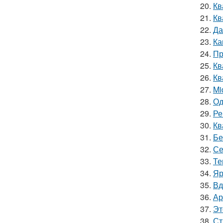
20.
Кв
21.
Кв
22.
Да
23.
Ка
24.
Пр
25.
Кв
26.
Кв
27.
Mi
28.
Од
29.
Ре
30.
Кв
31.
Бе
32.
Се
33.
Те
34.
Яр
35.
Вд
36.
Ар
37.
Эт
38.
Ст