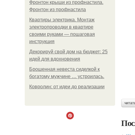
Фронтон крыши из профнастила.
Фронтон из профнастила
Квартиры электрика. Монтаж
электропроводки в квартире
своими руками — пошаговая
инструкция
Декорируй свой дом на бюджет: 25
идей для вдохновения
Брошенная невеста сиделкой к
богатому мужчине … устроилась.
Ковролин: от идеи до реализации
читат
Пос