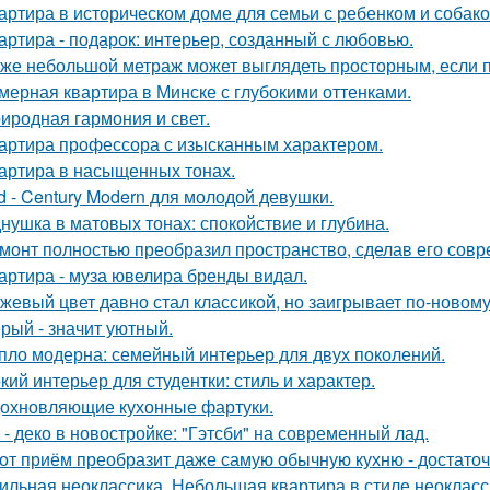
артира в историческом доме для семьи с ребенком и собако
артира - подарок: интерьер, созданный с любовью.
же небольшой метраж может выглядеть просторным, если п
мерная квартира в Минске с глубокими оттенками.
иродная гармония и свет.
артира профессора с изысканным характером.
артира в насыщенных тонах.
d - Century Modern для молодой девушки.
нушка в матовых тонах: спокойствие и глубина.
монт полностью преобразил пространство, сделав его сов
артира - муза ювелира бренды видал.
жевый цвет давно стал классикой, но заигрывает по-новому
рый - значит уютный.
пло модерна: семейный интерьер для двух поколений.
кий интерьер для студентки: стиль и характер.
охновляющие кухонные фартуки.
 - деко в новостройке: "Гэтсби" на современный лад.
от приём преобразит даже самую обычную кухню - достато
ильная неоклассика. Небольшая квартира в стиле неокласси