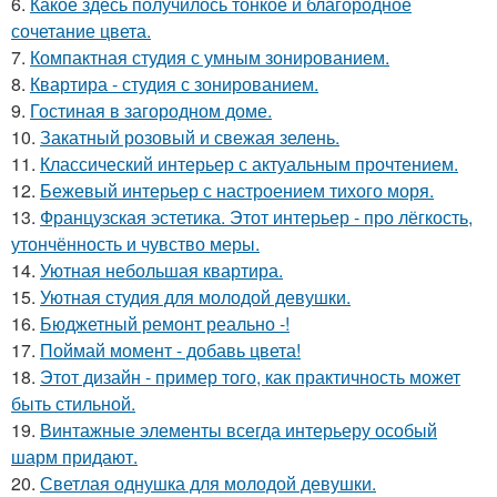
6.
Какое здесь получилось тонкое и благородное
сочетание цвета.
7.
Компактная студия с умным зонированием.
8.
Квартира - студия с зонированием.
9.
Гостиная в загородном доме.
10.
Закатный розовый и свежая зелень.
11.
Классический интерьер с актуальным прочтением.
12.
Бежевый интерьер с настроением тихого моря.
13.
Французская эстетика. Этот интерьер - про лёгкость,
утончённость и чувство меры.
14.
Уютная небольшая квартира.
15.
Уютная студия для молодой девушки.
16.
Бюджетный ремонт реально -!
17.
Поймай момент - добавь цвета!
18.
Этот дизайн - пример того, как практичность может
быть стильной.
19.
Винтажные элементы всегда интерьеру особый
шарм придают.
20.
Светлая однушка для молодой девушки.