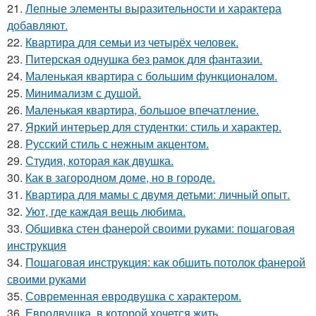
21.
Лепные элементы выразительности и характера
добавляют.
22.
Квартира для семьи из четырёх человек.
23.
Питерская однушка без рамок для фантазии.
24.
Маленькая квартира с большим функционалом.
25.
Минимализм с душой.
26.
Маленькая квартира, большое впечатление.
27.
Яркий интерьер для студентки: стиль и характер.
28.
Русский стиль с нежным акцентом.
29.
Студия, которая как двушка.
30.
Как в загородном доме, но в городе.
31.
Квартира для мамы с двумя детьми: личный опыт.
32.
Уют, где каждая вещь любима.
33.
Обшивка стен фанерой своими руками: пошаговая
инструкция
34.
Пошаговая инструкция: как обшить потолок фанерой
своими руками
35.
Современная евродвушка с характером.
36.
Евродвушка, в которой хочется жить.