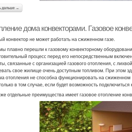
ь дальше →
пление дома конвекторами. Газовое конв
ый конвектор не может работать на сжиженном газе.
 мы плавно перешли к газовому конвекторному оборудовани
товительный процесс перед его непосредственным включение
ты, связанные с организацией газового отопления, с лихво
евать свое жилище очень доступным топливом. При этом зде
ма отопления не способна функционировать на сжиженном г
только в том случае, если будет возможность подключиться 
 же отдельные преимущества имеет газовое отопление конв