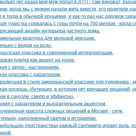
колько лет назад мой муж попал в ДТП - сам виноват, въех
ню, когда мы с мужем начали жить вместе, его родители на
 я тогда в обычной хрущёвке, и как-то раз нас одолели тара
хая туристка сорвалась с горы почти на 700 метров - когда 
рясающий дизайн интерьера частного дома.
амельная квартира для молодой девушки.
ерьер с видом на воду.
нцузская классика в современной интерпретации.
зовая плитка как акцент на кухне.
хня с ретро - настроением.
хая классика с характером.
родвушка в стиле американской классики для художника - 
хая роскошь. Интерьер, в котором нет кричащих решений, н
ои в санузле: смело и эффектно.
удия с характером и выразительным акцентом.
очевидная красота сложных решений в Москве - сити.
терьер, наполненный светом и историями.
небольших пространствах каждый сантиметр играет роль, п
умной.