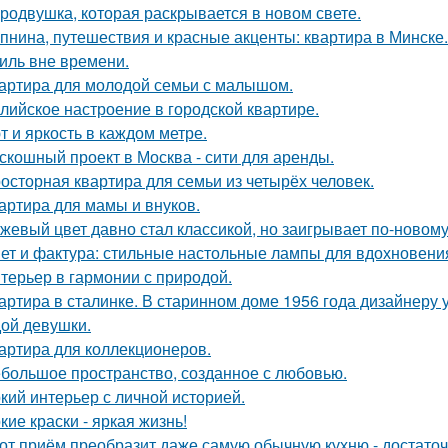
родвушка, которая раскрывается в новом свете.
пнина, путешествия и красные акценты: квартира в Минске.
иль вне времени.
артира для молодой семьи с малышом.
лийское настроение в городской квартире.
т и яркость в каждом метре.
скошный проект в Москва - сити для аренды.
осторная квартира для семьи из четырёх человек.
артира для мамы и внуков.
жевый цвет давно стал классикой, но заигрывает по-новому
ет и фактура: стильные настольные лампы для вдохновени
терьер в гармонии с природой.
артира в сталинке. В старинном доме 1956 года дизайнеру
ой девушки.
артира для коллекционеров.
большое пространство, созданное с любовью.
кий интерьер с личной историей.
кие краски - яркая жизнь!
от приём преобразит даже самую обычную кухню - достато