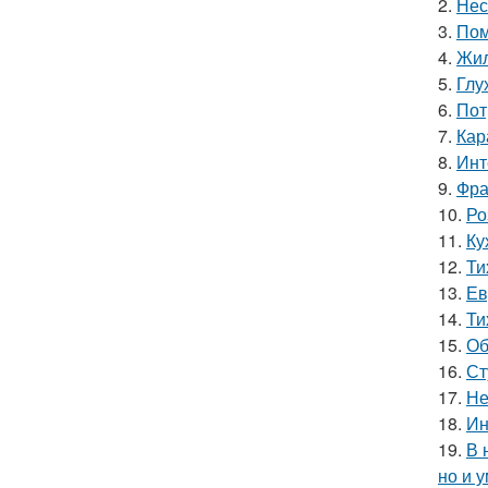
2.
Нес
3.
Пом
4.
Жил
5.
Глу
6.
Пот
7.
Кар
8.
Инт
9.
Фра
10.
Ро
11.
Ку
12.
Ти
13.
Ев
14.
Ти
15.
Об
16.
Ст
17.
Не
18.
Ин
19.
В 
но и 