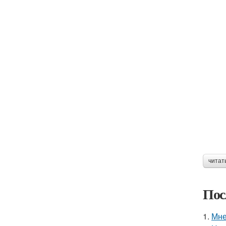
читат
Пос
1.
Мне