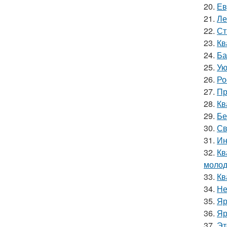
20.
Ев
21.
Ле
22.
Ст
23.
Кв
24.
Ба
25.
Ую
26.
Ро
27.
Пр
28.
Кв
29.
Бе
30.
Св
31.
Ин
32.
Кв
молод
33.
Кв
34.
Не
35.
Яр
36.
Яр
37.
Эт