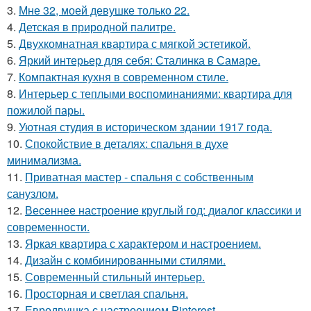
3.
Мне 32, моей девушке только 22.
4.
Детская в природной палитре.
5.
Двухкомнатная квартира с мягкой эстетикой.
6.
Яркий интерьер для себя: Сталинка в Самаре.
7.
Компактная кухня в современном стиле.
8.
Интерьер с теплыми воспоминаниями: квартира для
пожилой пары.
9.
Уютная студия в историческом здании 1917 года.
10.
Спокойствие в деталях: спальня в духе
минимализма.
11.
Приватная мастер - спальня с собственным
санузлом.
12.
Весеннее настроение круглый год: диалог классики и
современности.
13.
Яркая квартира с характером и настроением.
14.
Дизайн с комбинированными стилями.
15.
Современный стильный интерьер.
16.
Просторная и светлая спальня.
17.
Евродвушка с настроением Pinterest.