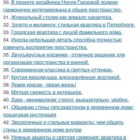
30.
В проекте дизайнера Нелли Гаязовой лоджия
гармонично интегрирована в общее пространство.
31.
Журнальный столик как зеркало характера.
32.
Золото и молдинги: стильная квартира в Петербурге.
33.
Городская квартира с душой фамильного дома.
34.
Иногда небольшая деталь способна полностью
изменить восприятие пространства.
35.
Двухъярусные корзинки - отличное решение для
организации пространства в ванной.
36.
Современная классика в светлых оттенках.
37.
Крутая евродвушка, вдохновлённая экзотикой.
38.
Яркие краски - яркая жизнь!
39.
Мятная свежесть в интерьере.
40.
Дарк - минимализм: строго, выразительно, удобно.
41.
Обшиваю стены гипсокартоном в деревянном доме:
пошаговая инструкция
42.
Экологичные и стильные варианты: чем обшить
стены в деревянном доме внутри
43.
Нежные акценты и светлая гармония: квартира в