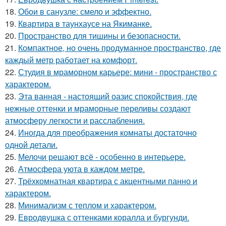
18.
Обои в санузле: смело и эффектно.
19.
Квартира в таунхаусе на Якиманке.
20.
Пространство для тишины и безопасности.
21.
Компактное, но очень продуманное пространство, где
каждый метр работает на комфорт.
22.
Студия в мраморном карьере: мини - пространство с
характером.
23.
Эта ванная - настоящий оазис спокойствия, где
нежные оттенки и мраморные переливы создают
атмосферу легкости и расслабления.
24.
Иногда для преображения комнаты достаточно
одной детали.
25.
Мелочи решают всё - особенно в интерьере.
26.
Атмосфера уюта в каждом метре.
27.
Трёхкомнатная квартира с акцентными панно и
характером.
28.
Минимализм с теплом и характером.
29.
Евродвушка с оттенками коралла и бургунди.