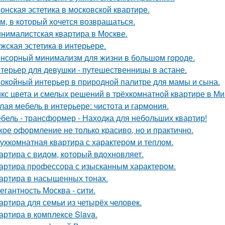
онская эстетика в московской квартире.
м, в который хочется возвращаться.
нималистская квартира в Москве.
жская эстетика в интерьере.
нсорный минимализм для жизни в большом городе.
терьер для девушки - путешественницы в астане.
окойный интерьер в природной палитре для мамы и сына.
кс цвета и смелых решений в трёхкомнатной квартире в Ми
лая мебель в интерьере: чистота и гармония.
бель - трансформер - Находка для небольших квартир!
кое оформление не только красиво, но и практично.
ухкомнатная квартира с характером и теплом.
артира с видом, который вдохновляет.
артира профессора с изысканным характером.
артира в насыщенных тонах.
егантность Москва - сити.
артира для семьи из четырёх человек.
артира в комплексе Slava.