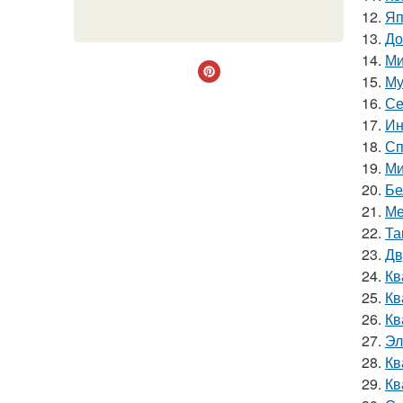
12.
Яп
13.
До
14.
Ми
15.
Му
16.
Се
17.
Ин
18.
Сп
19.
Ми
20.
Бе
21.
Ме
22.
Та
23.
Дв
24.
Кв
25.
Кв
26.
Кв
27.
Эл
28.
Кв
29.
Кв