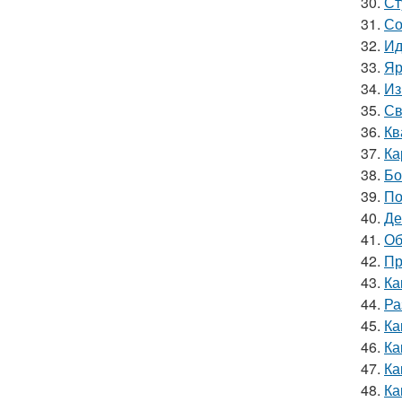
30.
Ст
31.
Со
32.
Ид
33.
Яр
34.
Из
35.
Св
36.
Кв
37.
Ка
38.
Бо
39.
По
40.
Де
41.
Об
42.
Пр
43.
Ка
44.
Ра
45.
Ка
46.
Ка
47.
Ка
48.
Ка