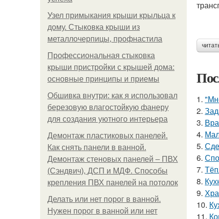
транс
Узел примыкания крыши крыльца к
дому. Стыковка крыши из
металлочерпицы, профнастила
читат
Профессиональная стыковка
крыши пристройки с крышей дома:
Пос
основные принципы и приемы
Обшивка внутри: как я использовал
1.
"Мн
березовую влагостойкую фанеру
2.
Зад
для создания уютного интерьера
3.
Вра
4.
Мал
Демонтаж пластиковых панелей.
5.
Сде
Как снять панели в ванной.
6.
Спо
Демонтаж стеновых панелей – ПВХ
7.
Тёп
(Сэндвич), ДСП и МДФ. Способы
8.
Кухн
крепления ПВХ панелей на потолок
9.
Хра
Делать или нет порог в ванной.
10.
Ку
Нужен порог в ванной или нет
11.
Ко