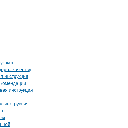
руками
щерба качеству
я инструкция
екомендации
овая инструкция
ая инструкция
еты
том
анной