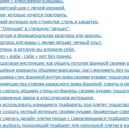
удия с атмосферой Варшавы.
ветский шик с лёгкой иронией.
еи, которые хочется повторить.
кий интерьер для студентки: стиль и характер.
 "Однушки" в стильную "двушку".
етлая и функциональная квартира для аренды.
артира для мамы с двумя детьми: личный опыт.
ртина, в которую вы вложили себя.
хо + ваби - саби = уют без границ.
шаговая инструкция: как обшить потолок фанерой своими 
шёвые варианты обшивки мансарды: как сэкономить без у
шивка стен фанерой внутри дома своими руками: пошагова
еимущества отделки каркасного дома фанерой: советы и р
к сделать обшивку стены из фанеры своими руками: пошаг
здвижные двери в классическом интерьере.
к использовать клеющиеся трафареты под плитку: пошагов
к создать уютный интерьер своими руками: бюджетные сов
к сделать дизайн плитки проще с самоклеющимся трафаре
к выбрать подходящий трафарет для напольной плитки в в