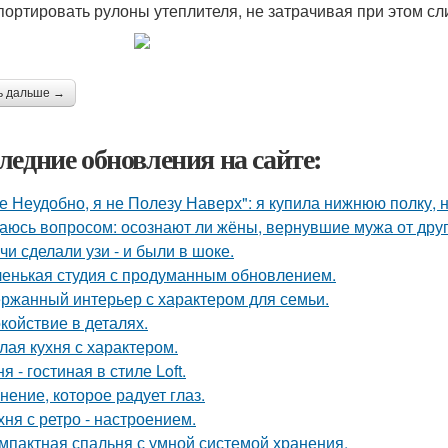
портировать рулоны утеплителя, не затрачивая при этом с
ь дальше →
ледние обновления на сайте:
е Неудобно, я не Полезу Наверх": я купила нижнюю полку, н
аюсь вопросом: осознают ли жёны, вернувшие мужа от друго
чи сделали узи - и были в шоке.
енькая студия с продуманным обновлением.
ржанный интерьер с характером для семьи.
койствие в деталях.
лая кухня с характером.
я - гостиная в стиле Loft.
нение, которое радует глаз.
хня с ретро - настроением.
мпактная спальня с умной системой хранения.