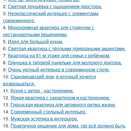
2.
Светлая хрущёвка с ощущением простора.
3.
Неоклассический интерьер с элементами
современного.
4.
Монохромная квартира для студентки с
нестандартными решениями.
5.
Идея для большой кухни.
6.
Светлая квартира с тёплыми природными акцентами.
7.
Квартира на 51-м этаже для семьи с ребёнком.
8.
Однушка в типовой панельке для молодого доктора.
9.
Очень уютный интерьер в современном стиле.
10.
Скандинавский дом, в который хочется
возвращаться.
11.
Кухня с ретро - настроением.
12.
Яркая квартира с характером и настроением.
13.
Городская квартира для активного ритма жизни.
14.
Современный стильный интерьер.
15.
Мужская эстетика в интерьере.
16.
Практичное решение для дома, где всё должно быть