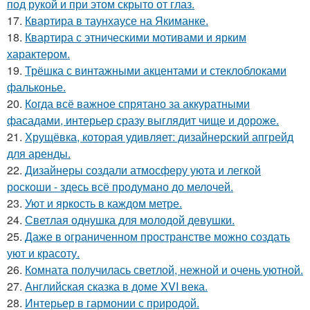
под рукой и при этом скрыто от глаз.
17.
Квартира в таунхаусе на Якиманке.
18.
Квартира с этническими мотивами и ярким
характером.
19.
Трёшка с винтажными акцентами и стеклоблоками
фальконье.
20.
Когда всё важное спрятано за аккуратными
фасадами, интерьер сразу выглядит чище и дороже.
21.
Хрущёвка, которая удивляет: дизайнерский апгрейд
для аренды.
22.
Дизайнеры создали атмосферу уюта и легкой
роскоши - здесь всё продумано до мелочей.
23.
Уют и яркость в каждом метре.
24.
Светлая однушка для молодой девушки.
25.
Даже в ограниченном пространстве можно создать
уют и красоту.
26.
Комната получилась светлой, нежной и очень уютной.
27.
Английская сказка в доме XVI века.
28.
Интерьер в гармонии с природой.