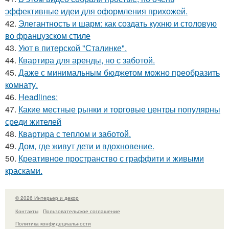
эффективные идеи для оформления прихожей.
42.
Элегантность и шарм: как создать кухню и столовую
во французском стиле
43.
Уют в питерской "Сталинке".
44.
Квартира для аренды, но с заботой.
45.
Даже с минимальным бюджетом можно преобразить
комнату.
46.
Headlines:
47.
Какие местные рынки и торговые центры популярны
среди жителей
48.
Квартира с теплом и заботой.
49.
Дом, где живут дети и вдохновение.
50.
Креативное пространство с граффити и живыми
красками.
© 2026 Интерьер и декор
Контакты
Пользовательское соглашение
Политика конфидециальности