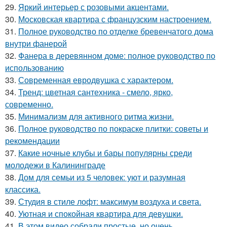
29.
Яркий интерьер с розовыми акцентами.
30.
Московская квартира с французским настроением.
31.
Полное руководство по отделке бревенчатого дома
внутри фанерой
32.
Фанера в деревянном доме: полное руководство по
использованию
33.
Современная евродвушка с характером.
34.
Тренд: цветная сантехника - смело, ярко,
современно.
35.
Минимализм для активного ритма жизни.
36.
Полное руководство по покраске плитки: советы и
рекомендации
37.
Какие ночные клубы и бары популярны среди
молодежи в Калининграде
38.
Дом для семьи из 5 человек: уют и разумная
классика.
39.
Студия в стиле лофт: максимум воздуха и света.
40.
Уютная и спокойная квартира для девушки.
41.
В этом видео собрали простые, но очень