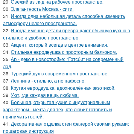
29.
Свежий взгляд на рабочее пространство.
30.
Элегантность Москва - сити.
31.
Иногда одна небольшая деталь способна изменить
атмосферу целого пространства.
32.
Иногда именно детали превращают обычную кухню в
стильное и удобное пространство.
33.
Акцент, который всегда в центре внимания.
34.
Стильная евродвушка с просторным балконом.
35.
Ар - деко в новостройке: "Гэтсби" на современный
лад.
36.
Турецкий дух в современном пространстве.
37.
Лепнина - стильно, а не пафосно.
38.
Крутая евродвушка, вдохновлённая экзотикой.
39.
Уют, где каждая вещь любима.
40.
Большая, открытая кухня с индустриальным
характером - мечта для тех, кто любит готовить и
принимать гостей.
41.
Декоративная отделка стен фанерой своими руками:
пошаговая инструкция