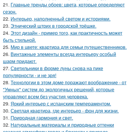
21.
Главные тренды обоев: цвета, которые определяют
сезон.
22.
Интерьер, наполненный светом и историями.
23.
Этнический штрих в городской трёшке.
24.
Этот дизайн - пример того, как практичность может
быть стильной.
25.
Мир в цвете: квартира для семьи путешественников.
26.
Винтажные элементы всегда интерьеру особый
шарм придают.
27.
Светильники в форме луны снова на пике
популярности - и не зря!
28.
Технологии в этом доме поражают воображение - от
"Умных" систем до экологичных решений, которые
управляют всем без участия человека.
29.
Яркий интерьер с испанским темпераментом.
30.
Светлая квартира, где интерьер - фон для жизни.
31.
Природная гармония и свет.
32.
Натуральные материалы и природные оттенки
создают атмосферу тепла и близости к природе.