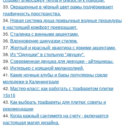
33.
Окрашенные в чёрный цвет рамы подчёркивают
графичность пространства.
34.
Новая система душа привычные водные процедуры
в настоящий комфорт превращает.
35.
Сталинка с винными акцентами.
36.
Вдохновение шинуазри стилем.
37.
Желтый и красный: квартира с яркими акцентами.
38.
Из "Однушки" в стильную "двушку".
39.
Современная двушка для девушки - айтишницы.
40.
Интерьер с изящной меланхолией.
41.
Какие ночные клубы и бары популярны среди
молодежи в Калининграде
42.
Мастер-класс: как работать с трафаретом плитки
15х15
43.
Как выбрать трафареты для плитки: советы и
рекомендации
44.
Когда каждый сантиметр на счету - включается
настоящая магия дизайна.