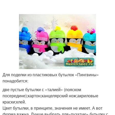
Для поделки из пластиковых бутылок «Пингвины»
понадобится:
две пустые бутылки с «талией» (пояском
посередине);картон;канцелярский нож;акриловые
краски;клей.
Цвет бутылки, в принципе, значения не имеет. А вот
форма важна. Лучше выбрать для«пузатую» бутылку с