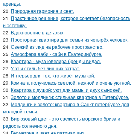
аренды.
20.
Природная гармония и свет.
21.
Практичное решение, которое сочетает безопасность
и эстетику.
22.
Вдохновение в деталях.
23.
Просторная квартира для семьи из четырёх человек.
24.
Свежий взгляд на рабочее пространство.
25.
Атмосфера ваби - саби в Екатеринбурге.
26.
Квартира - муза ювелира бренды видал.
27.
Уют и стиль без лишних затрат.
28.
Интерьер для тех, кто живёт музыкой.
29.
Комната получилась светлой, нежной и очень уютной.
30.
Квартира с душой: уют для мамы и двух сыновей.
31.
Золото и молдинги: стильная квартира в Петербурге.
32.
Молдинги и золото: квартира в Санкт-петербурге для
молодой семьи.
33.
Бирюзовый цвет - это свежесть морского бриза и
радость солнечного дня.
34.
Геометрия и цвет на патриарших.