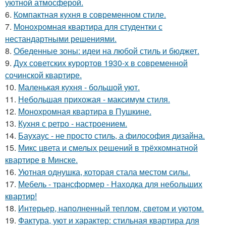
уютной атмосферой.
6.
Компактная кухня в современном стиле.
7.
Монохромная квартира для студентки с
нестандартными решениями.
8.
Обеденные зоны: идеи на любой стиль и бюджет.
9.
Дух советских курортов 1930-х в современной
сочинской квартире.
10.
Маленькая кухня - большой уют.
11.
Небольшая прихожая - максимум стиля.
12.
Монохромная квартира в Пушкине.
13.
Кухня с ретро - настроением.
14.
Баухаус - не просто стиль, а философия дизайна.
15.
Микс цвета и смелых решений в трёхкомнатной
квартире в Минске.
16.
Уютная однушка, которая стала местом силы.
17.
Мебель - трансформер - Находка для небольших
квартир!
18.
Интерьер, наполненный теплом, светом и уютом.
19.
Фактура, уют и характер: стильная квартира для