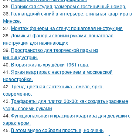
35.
Парижская студия размером с гостиничный номер.
36.
Голландский синий в интерьере: стильная квартира в
Минске.
37.
Монтаж фанеры на стену: пошаговая инструкция
38.
Домик из фанеры своими руками: пошаговая
инструкция для начинающих
39.
Пространство для творческой пары из
киноиндустрии.
40.
Вторая жизнь хрущёвки 1961 года.
41.
Яркая квартира с настроением в московской
новостройке.
42.
Тренд: цветная сантехника - смело, ярко,
современно.
43.
Трафареты для плитки 30х30: как создать красивые
узоры своими руками
44.
Функциональная и красивая квартира для девушки с
характером.
45.
В этом видео собрали простые, но очень