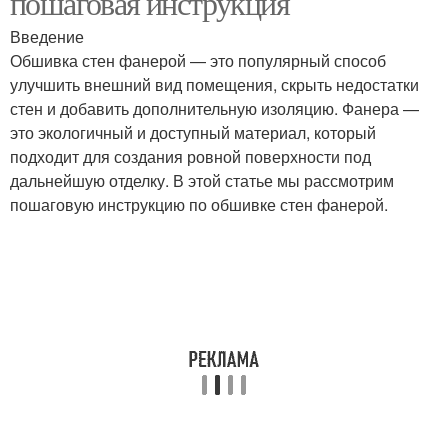
пошаговая инструкция
Введение
Обшивка стен фанерой — это популярный способ
Материалы для
улучшить внешний вид помещения, скрыть недостатки
Идеи с фанерой
внутренней обшивки
стен и добавить дополнительную изоляцию. Фанера —
это экологичный и доступный материал, который
подходит для создания ровной поверхности под
дальнейшую отделку. В этой статье мы рассмотрим
Фанера для обшивки
Фанеры перед покупкой
пошаговую инструкцию по обшивке стен фанерой.
Материалы для
Фанеры при изменении
обшивки
Фанеры для наружных
Фанеры для стен
работ