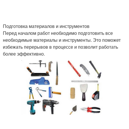
Фанеры на стены
Стыки при обшивке
Подготовка материалов и инструментов
Перед началом работ необходимо подготовить все
необходимые материалы и инструменты. Это поможет
избежать перерывов в процессе и позволит работать
Фанера в каркасном
Фанеры к стенам
более эффективно.
доме
Стен при обшивке