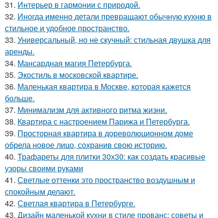
31.
Интерьер в гармонии с природой.
32.
Иногда именно детали превращают обычную кухню в
стильное и удобное пространство.
33.
Универсальный, но не скучный: стильная двушка для
аренды.
34.
Мансардная магия Петербурга.
35.
Экостиль в московской квартире.
36.
Маленькая квартира в Москве, которая кажется
больше.
37.
Минимализм для активного ритма жизни.
38.
Квартира с настроением Парижа и Петербурга.
39.
Просторная квартира в дореволюционном доме
обрела новое лицо, сохранив свою историю.
40.
Трафареты для плитки 30х30: как создать красивые
узоры своими руками
41.
Светлые оттенки это пространство воздушным и
спокойным делают.
42.
Светлая квартира в Петербурге.
43.
Дизайн маленькой кухни в стиле прованс: советы и