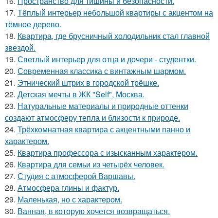
16.
Пространство для тишины и безопасности.
17.
Тёплый интерьер небольшой квартиры с акцентом на
тёмное дерево.
18.
Квартира, где брусничный холодильник стал главной
звездой.
19.
Светлый интерьер для отца и дочери - студентки.
20.
Современная классика с винтажным шармом.
21.
Этнический штрих в городской трёшке.
22.
Детская мечты в ЖК "Self", Москва.
23.
Натуральные материалы и природные оттенки
создают атмосферу тепла и близости к природе.
24.
Трёхкомнатная квартира с акцентными панно и
характером.
25.
Квартира профессора с изысканным характером.
26.
Квартира для семьи из четырёх человек.
27.
Студия с атмосферой Варшавы.
28.
Атмосфера глины и фактур.
29.
Маленькая, но с характером.
30.
Ванная, в которую хочется возвращаться.