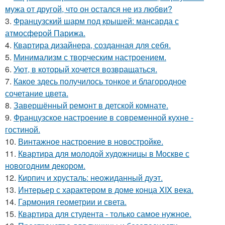
мужа от другой, что он остался не из любви?
3.
Французский шарм под крышей: мансарда с
атмосферой Парижа.
4.
Квартира дизайнера, созданная для себя.
5.
Минимализм с творческим настроением.
6.
Уют, в который хочется возвращаться.
7.
Какое здесь получилось тонкое и благородное
сочетание цвета.
8.
Завершённый ремонт в детской комнате.
9.
Французское настроение в современной кухне -
гостиной.
10.
Винтажное настроение в новостройке.
11.
Квартира для молодой художницы в Москве с
новогодним декором.
12.
Кирпич и хрусталь: неожиданный дуэт.
13.
Интерьер с характером в доме конца XIX века.
14.
Гармония геометрии и света.
15.
Квартира для студента - только самое нужное.