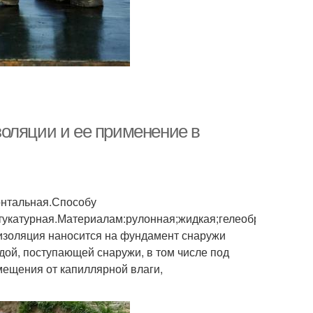
оляции и ее применение в
онтальная.Способу
укатурная.Материалам:рулонная;жидкая;гелеобразная.
изоляция наносится на фундамент снаружи
одой, поступающей снаружи, в том числе под
мещения от капиллярной влаги,