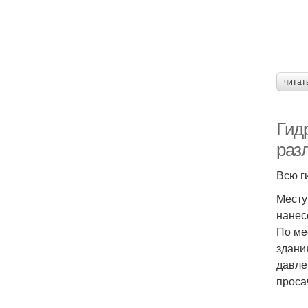
читат
Гид
раз
Всю г
Месту
нанес
По ме
здани
давле
проса