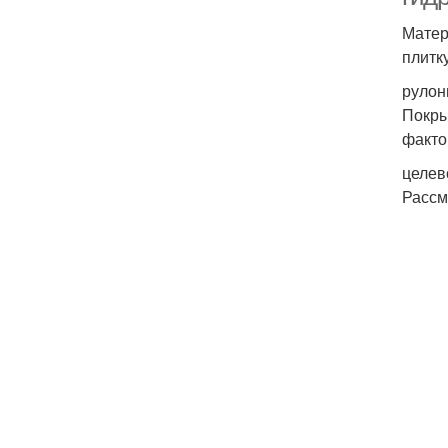
Матер
плитк
рулон
Покры
факто
целев
Рассм