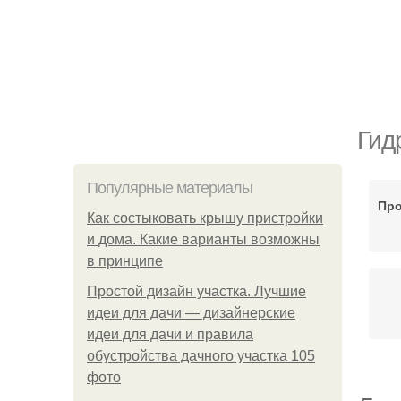
Гид
Популярные материалы
Про
Как состыковать крышу пристройки
и дома. Какие варианты возможны
в принципе
Простой дизайн участка. Лучшие
идеи для дачи — дизайнерские
идеи для дачи и правила
обустройства дачного участка 105
фото