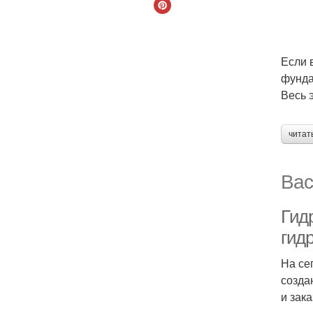
Если 
фунда
Весь 
читат
Вас
Гид
гид
На се
созда
и зака