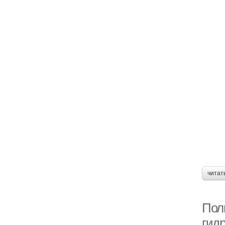
читат
Пол
гид