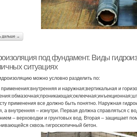
ь дальше →
роизоляция под фундамент. Виды гидроиз
личных ситуациях
идроизоляцию можно условно разделить по:
 применения:внутренняя и наружная;вертикальная и гориз
ения:обмазочная;проникающая;оклеечная;инъекционная;шт
сту применения все должно быть понятно. Наружная гидро
я, а внутренняя – изнутри. Первая должна справляться с в
нием – верховодки и грунтовых вод. Вторая – защищает по
чивающейся сквозь гигроскопичный бетон.