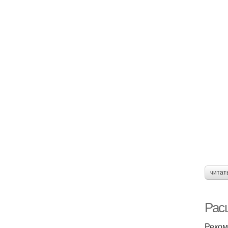
читат
Рас
Реком