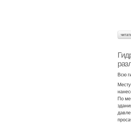
читат
Гид
раз
Всю г
Месту
нанес
По ме
здани
давле
проса