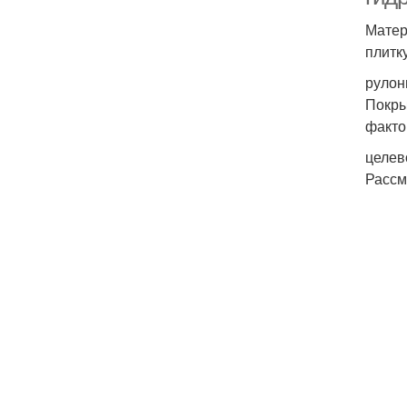
Матер
плитк
рулон
Покры
факто
целев
Рассм