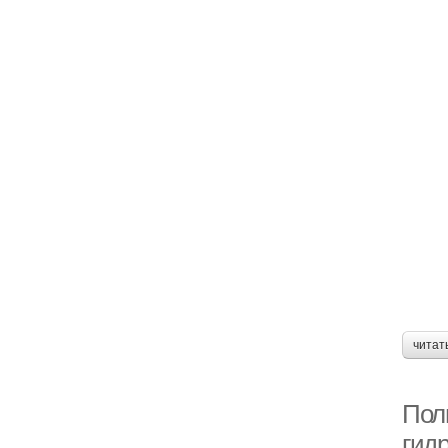
читат
Пол
гид