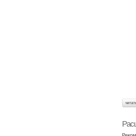
читат
Рас
Реком