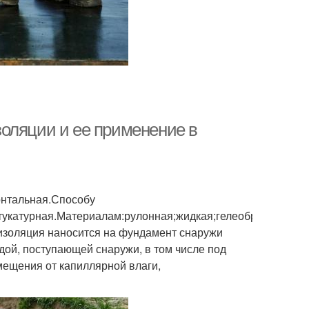
оляции и ее применение в
онтальная.Способу
укатурная.Материалам:рулонная;жидкая;гелеобразная.
изоляция наносится на фундамент снаружи
одой, поступающей снаружи, в том числе под
мещения от капиллярной влаги,