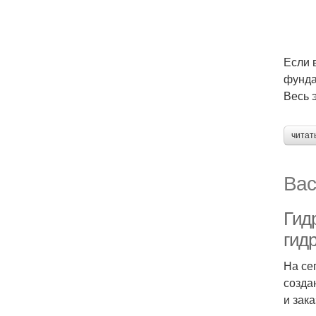
Если 
фунда
Весь 
читат
Вас
Гид
гид
На се
созда
и зака