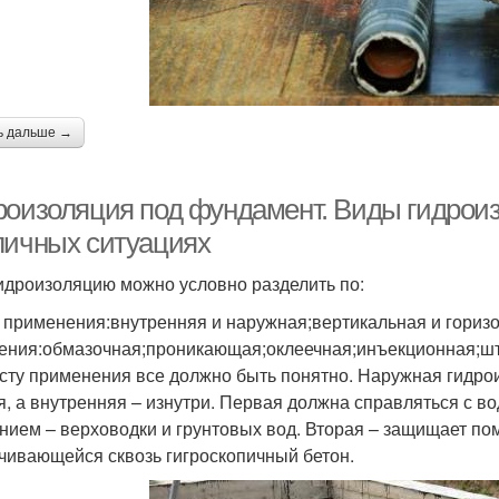
ь дальше →
роизоляция под фундамент. Виды гидроиз
личных ситуациях
идроизоляцию можно условно разделить по:
 применения:внутренняя и наружная;вертикальная и гориз
ения:обмазочная;проникающая;оклеечная;инъекционная;шт
сту применения все должно быть понятно. Наружная гидро
я, а внутренняя – изнутри. Первая должна справляться с в
нием – верховодки и грунтовых вод. Вторая – защищает по
чивающейся сквозь гигроскопичный бетон.