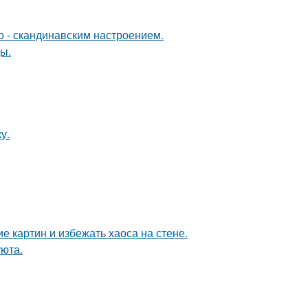
о - скандинавским настроением.
ы.
у.
 картин и избежать хаоса на стене.
уюта.