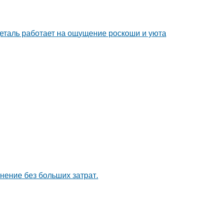
деталь работает на ощущение роскоши и уюта
анение без больших затрат.