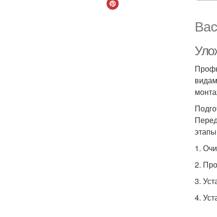
Вас
Уло
Профн
видам
монта
Подго
Перед
этапы
1. Оч
2. Пр
3. Ус
4. Ус