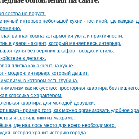
оя сестра не ворует!
етичный интерьер небольшой кухни - гостиной, где каждая 
ременно.
тлая ванная комната: гармония уюта и практичности.
тные двери - акцент, который меняет весь интерьер.
ьшая кухня без верхних шкафов - воздух и стиль.
койствие в деталях.
овая плитка как акцент на кухне.
т - модерн: интерьер, который дышит.
имализм, в котором есть глубина.
нимализм как искусство: просторная квартира без лишнего.
хая классика с характером.
ленькая квартира для молодой девушки.
от шкаф - пример того, как можно организовать удобное хр
стры и светильники из макраме.
ёшка, где нашлось место для всего необходимого.
удия, которая хранит историю города.