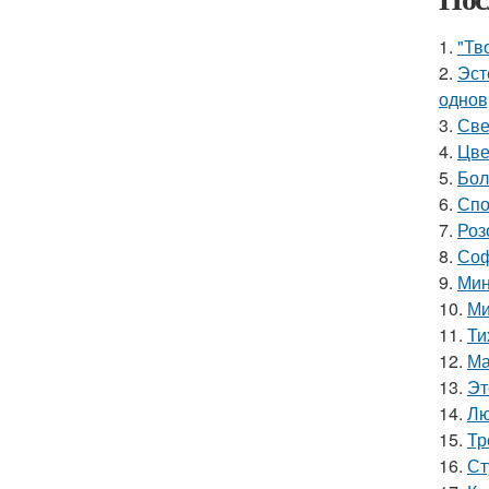
1.
"Тв
2.
Эст
однов
3.
Све
4.
Цве
5.
Бол
6.
Спо
7.
Роз
8.
Соф
9.
Мин
10.
Ми
11.
Ти
12.
Ма
13.
Эт
14.
Лю
15.
Тр
16.
Ст