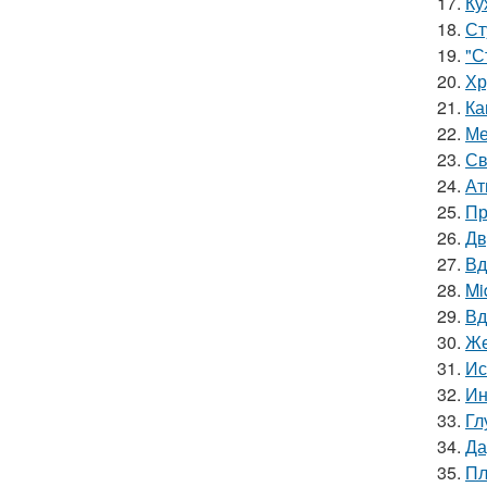
17.
Ку
18.
Ст
19.
"С
20.
Хр
21.
Ка
22.
Ме
23.
Св
24.
Ат
25.
Пр
26.
Дв
27.
Вд
28.
Mi
29.
Вд
30.
Же
31.
Ис
32.
Ин
33.
Гл
34.
Да
35.
Пл