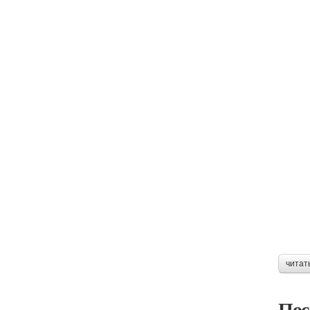
читат
Пос