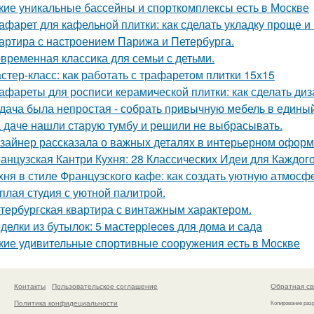
кие уникальные бассейны и спорткомплексы есть в Москве
афарет для кафельной плитки: как сделать укладку проще и
артира с настроением Парижа и Петербурга.
временная классика для семьи с детьми.
стер-класс: как работать с трафаретом плитки 15х15
афареты для росписи керамической плитки: как сделать ди
дача была непростая - собрать привычную мебель в единый
 даче нашли старую тумбу и решили не выбрасывать.
зайнер рассказала о важных деталях в интерьерном офор
анцузская Кантри Кухня: 28 Классических Идеи для Каждог
хня в стиле Французского кафе: как создать уютную атмосф
плая студия с уютной палитрой.
тербургская квартира с винтажным характером.
делки из бутылок: 5 мастерpieces для дома и сада
кие удивительные спортивные сооружения есть в Москве
Контакты
Пользовательское соглашение
Обратная св
Политика конфидециальности
Копирование раз