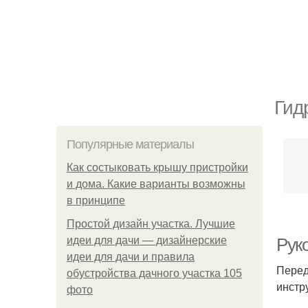
Гид
Популярные материалы
Как состыковать крышу пристройки
и дома. Какие варианты возможны
в принципе
Простой дизайн участка. Лучшие
идеи для дачи — дизайнерские
Рук
идеи для дачи и правила
Перед
обустройства дачного участка 105
инстр
фото