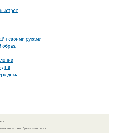
 быстрее
зайн своими руками
 образ.
млении
о Дня
еру дома
язь
решено при указании обратной гиперссылки.