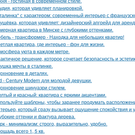
хня - гостиная в современном стиле.
удия, которая удивляет планировкой.
талинка" с характером: современный интерьер с французск
ущёвка, которая удивляет: дизайнерский апгрейд для аренд
мерная квартира в Минске с глубокими оттенками.
бель - трансформер - Находка для небольших квартир!
етлая квартира, где интерьер - фон для жизни.
мосфера уюта в каждом метре.
актичное решение, которое сочетает безопасность и эстетик
ушка мечты в сталинке.
охновение в деталях.
d - Century Modern для молодой девушки.
охновение шинуазри стилем.
лтый и красный: квартира с яркими акцентами.
пользуйте шаблоны, чтобы заранее продумать расположение
терьер, который сразу вызывает ощущение спокойствия и 
убокие оттенки и фактура дерева.
рк - минимализм: строго, выразительно, удобно.
ощадь всего 1, 5 кв.