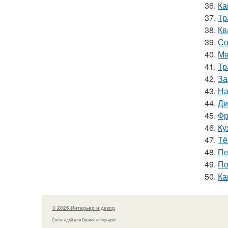
36.
Ка
37.
Тр
38.
Кв
39.
Со
40.
Ма
41.
Тр
42.
За
43.
На
44.
Ди
45.
Фр
46.
Ку
47.
Тё
48.
Пе
49.
По
50.
Ка
© 2026 Интерьер и декор
Сотни идей для Вашего интерьера!