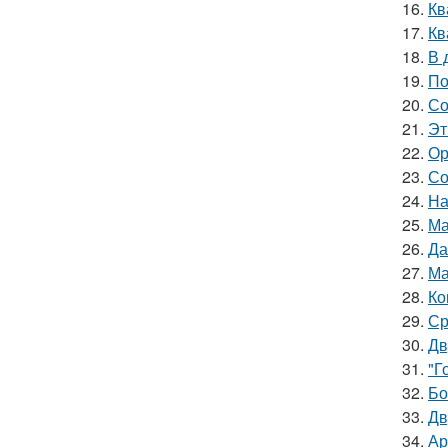
16.
Кв
17.
Кв
18.
В 
19.
По
20.
Со
21.
Эт
22.
Ор
23.
Со
24.
На
25.
Ма
26.
Да
27.
Ма
28.
Ко
29.
Ср
30.
Дв
31.
"Г
32.
Бо
33.
Дв
34.
Ар