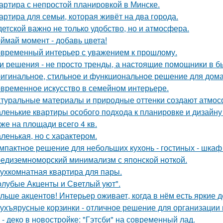
артира с непростой планировкой в Минске.
артира для семьи, которая живёт на два города.
детской важно не только удобство, но и атмосфера.
ймай момент - добавь цвета!
временный интерьер с уважением к прошлому.
и решения - не просто тренды, а настоящие помощники в б
игинальное, стильное и функциональное решение для дома
временное искусство в семейном интерьере.
туральные материалы и природные оттенки создают атмосф
ленькие квартиры особого подхода к планировке и дизайну
же на площади всего 4 кв.
ленькая, но с характером.
мпактное решение для небольших кухонь - гостиных - шкаф
едиземноморский минимализм с японской ноткой.
ухкомнатная квартира для пары.
олубые Акценты и Светлый уют".
льше акцентов! Интерьер оживает, когда в нём есть яркие д
ухъярусные корзинки - отличное решение для организации 
 - деко в новостройке: "Гэтсби" на современный лад.