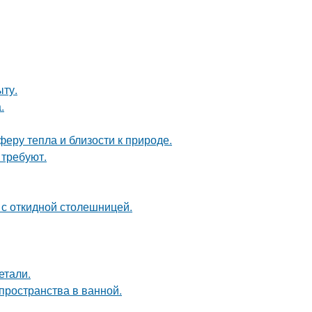
ыту.
.
еру тепла и близости к природе.
 требуют.
 с откидной столешницей.
етали.
пространства в ванной.