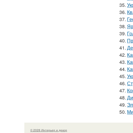
35.
Ую
36.
Кв
37.
Ге
38.
Яр
39.
Го
40.
Пр
41.
Де
42.
Ка
43.
Ка
44.
Ка
45.
Ую
46.
Ст
47.
Ко
48.
Ди
49.
Эл
50.
Ми
© 2026 Интерьер и декор