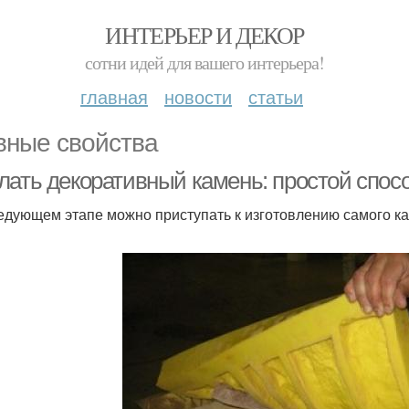
ИНТЕРЬЕР И ДЕКОР
сотни идей для вашего интерьера!
главная
новости
статьи
вные свойства
лать декоративный камень: простой спосо
едующем этапе можно приступать к изготовлению самого к