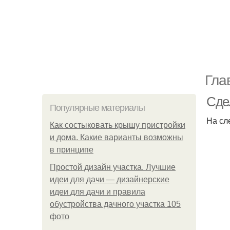
Гла
Сде
Популярные материалы
На сл
Как состыковать крышу пристройки
и дома. Какие варианты возможны
в принципе
Простой дизайн участка. Лучшие
идеи для дачи — дизайнерские
идеи для дачи и правила
обустройства дачного участка 105
фото