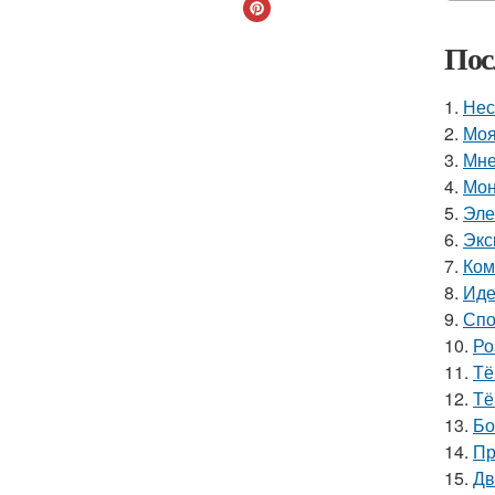
Пос
1.
Нес
2.
Моя
3.
Мне
4.
Мон
5.
Эле
6.
Экс
7.
Ком
8.
Иде
9.
Спо
10.
Ро
11.
Тё
12.
Тё
13.
Бо
14.
Пр
15.
Дв