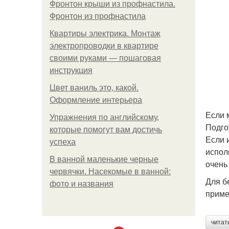
Фронтон крыши из профнастила.
Фронтон из профнастила
Квартиры электрика. Монтаж
электропроводки в квартире
своими руками — пошаговая
инструкция
Цвет ваниль это, какой.
Оформление интерьера
Если 
Упражнения по английскому,
Подго
которые помогут вам достичь
Если 
успеха
испол
В ванной маленькие черные
очень
червячки. Насекомые в ванной:
Для б
фото и названия
приме
читат