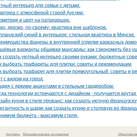
тный интерьер для семьи с детьми.
артира с атмосферой старой Англии.
ометрия и цвет на патриарших.
ко, дерзко, по-своему: квартира вне шаблонов.
лландский синий в интерьере: стильная квартира в Минске.
еимущества фанеры в внутренней отделке каркасных домо
шёвые варианты обшивки мансарды: как сэкономить без у
к создать уютный интерьер своими руками: бюджетные сов
к выбрать трафареты для плитки: советы и рекомендации
к выбрать трафарет для плитки прямоугольный: советы и 
т с видом на город.
удия с яркими акцентами и стильным гардеробом.
гда технологии встречаются с дизайном - получается крутая
зайн кухни в стиле прованс: как создать уютную французск
егантность и шарм: как создать кухню и столовую во франц
нимум бюджета - максимум стиля.
Контакты
Пользовательское соглашение
Обратная св