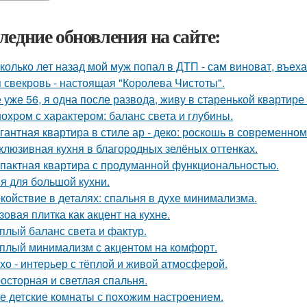
ледние обновления на сайте:
колько лет назад мой муж попал в ДТП - сам виноват, въех
 свекровь - настоящая "Королева Чистоты".
 уже 56, я одна после развода, живу в старенькой квартире 
охром с характером: баланс света и глубины.
гантная квартира в стиле ар - деко: роскошь в современном
клюзивная кухня в благородных зелёных оттенках.
пактная квартира с продуманной функциональностью.
я для большой кухни.
койствие в деталях: спальня в духе минимализма.
зовая плитка как акцент на кухне.
плый баланс света и фактур.
плый минимализм с акцентом на комфорт.
хо - интерьер с тёплой и живой атмосферой.
осторная и светлая спальня.
е детские комнаты с похожим настроением.