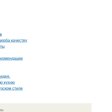
в
щерба качеству
еты
рекомендации
 идея.
ую кухню
узском стиле
язь