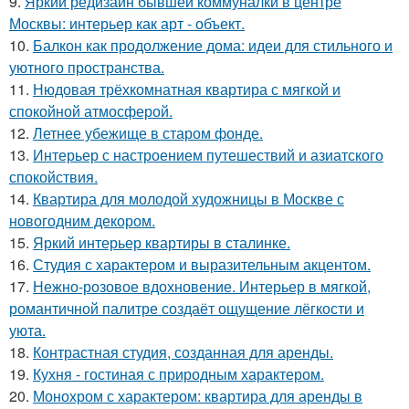
9.
Яркий редизайн бывшей коммуналки в центре
Москвы: интерьер как арт - объект.
10.
Балкон как продолжение дома: идеи для стильного и
уютного пространства.
11.
Нюдовая трёхкомнатная квартира с мягкой и
спокойной атмосферой.
12.
Летнее убежище в старом фонде.
13.
Интерьер с настроением путешествий и азиатского
спокойствия.
14.
Квартира для молодой художницы в Москве с
новогодним декором.
15.
Яркий интерьер квартиры в сталинке.
16.
Студия с характером и выразительным акцентом.
17.
Нежно-розовое вдохновение. Интерьер в мягкой,
романтичной палитре создаёт ощущение лёгкости и
уюта.
18.
Контрастная студия, созданная для аренды.
19.
Кухня - гостиная с природным характером.
20.
Монохром с характером: квартира для аренды в