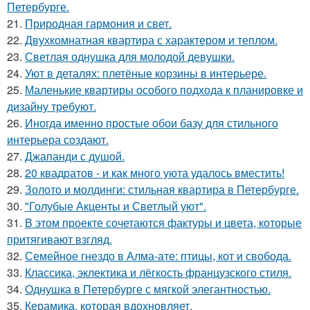
Петербурге.
21.
Природная гармония и свет.
22.
Двухкомнатная квартира с характером и теплом.
23.
Светлая однушка для молодой девушки.
24.
Уют в деталях: плетёные корзины в интерьере.
25.
Маленькие квартиры особого подхода к планировке и
дизайну требуют.
26.
Иногда именно простые обои базу для стильного
интерьера создают.
27.
Джапанди с душой.
28.
20 квадратов - и как много уюта удалось вместить!
29.
Золото и молдинги: стильная квартира в Петербурге.
30.
"Голубые Акценты и Светлый уют".
31.
В этом проекте сочетаются фактуры и цвета, которые
притягивают взгляд.
32.
Семейное гнездо в Алма-ате: птицы, кот и свобода.
33.
Классика, эклектика и лёгкость французского стиля.
34.
Однушка в Петербурге с мягкой элегантностью.
35.
Керамика, которая вдохновляет.