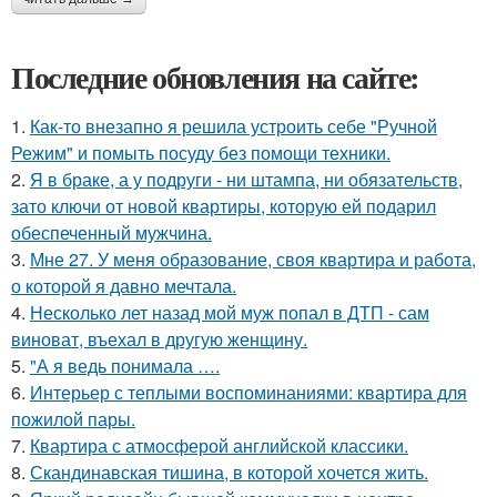
Последние обновления на сайте:
1.
Как-то внезапно я решила устроить себе "Ручной
Режим" и помыть посуду без помощи техники.
2.
Я в браке, а у подруги - ни штампа, ни обязательств,
зато ключи от новой квартиры, которую ей подарил
обеспеченный мужчина.
3.
Мне 27. У меня образование, своя квартира и работа,
о которой я давно мечтала.
4.
Несколько лет назад мой муж попал в ДТП - сам
виноват, въехал в другую женщину.
5.
"А я ведь понимала ….
6.
Интерьер с теплыми воспоминаниями: квартира для
пожилой пары.
7.
Квартира с атмосферой английской классики.
8.
Скандинавская тишина, в которой хочется жить.