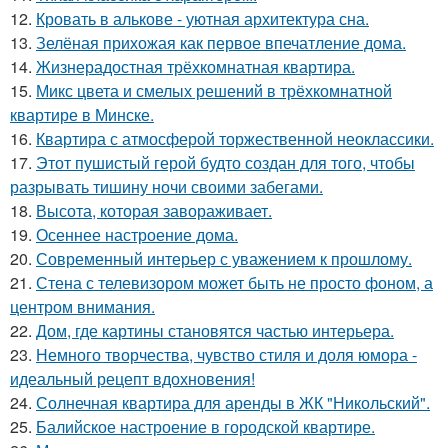
12.
Кровать в алькове - уютная архитектура сна.
13.
Зелёная прихожая как первое впечатление дома.
14.
Жизнерадостная трёхкомнатная квартира.
15.
Микс цвета и смелых решений в трёхкомнатной
квартире в Минске.
16.
Квартира с атмосферой торжественной неоклассики.
17.
Этот пушистый герой будто создан для того, чтобы
разрывать тишину ночи своими забегами.
18.
Высота, которая завораживает.
19.
Осеннее настроение дома.
20.
Современный интерьер с уважением к прошлому.
21.
Стена с телевизором может быть не просто фоном, а
центром внимания.
22.
Дом, где картины становятся частью интерьера.
23.
Немного творчества, чувство стиля и доля юмора -
идеальный рецепт вдохновения!
24.
Солнечная квартира для аренды в ЖК "Никольский".
25.
Балийское настроение в городской квартире.