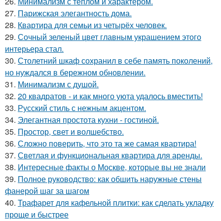
26.
Минимализм с теплом и характером.
27.
Парижская элегантность дома.
28.
Квартира для семьи из четырёх человек.
29.
Сочный зеленый цвет главным украшением этого
интерьера стал.
30.
Столетний шкаф сохранил в себе память поколений,
но нуждался в бережном обновлении.
31.
Минимализм с душой.
32.
20 квадратов - и как много уюта удалось вместить!
33.
Русский стиль с нежным акцентом.
34.
Элегантная простота кухни - гостиной.
35.
Простор, свет и волшебство.
36.
Сложно поверить, что это та же самая квартира!
37.
Светлая и функциональная квартира для аренды.
38.
Интересные факты о Москве, которые вы не знали
39.
Полное руководство: как обшить наружные стены
фанерой шаг за шагом
40.
Трафарет для кафельной плитки: как сделать укладку
проще и быстрее