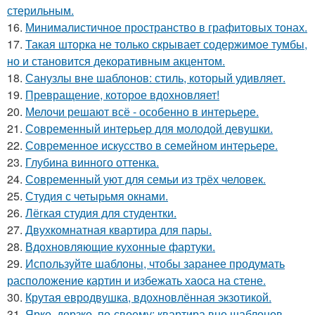
стерильным.
16.
Минималистичное пространство в графитовых тонах.
17.
Такая шторка не только скрывает содержимое тумбы,
но и становится декоративным акцентом.
18.
Санузлы вне шаблонов: стиль, который удивляет.
19.
Превращение, которое вдохновляет!
20.
Мелочи решают всё - особенно в интерьере.
21.
Современный интерьер для молодой девушки.
22.
Современное искусство в семейном интерьере.
23.
Глубина винного оттенка.
24.
Современный уют для семьи из трёх человек.
25.
Студия с четырьмя окнами.
26.
Лёгкая студия для студентки.
27.
Двухкомнатная квартира для пары.
28.
Вдохновляющие кухонные фартуки.
29.
Используйте шаблоны, чтобы заранее продумать
расположение картин и избежать хаоса на стене.
30.
Крутая евродвушка, вдохновлённая экзотикой.
31.
Ярко, дерзко, по-своему: квартира вне шаблонов.