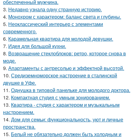
обеспеченный мужчина.
3.
Недавно узнала одну странную историю.
4.
Монохром с характером: баланс света и глубины.
5.
Неоклассический интерьер с элементами
современного.
6.
Карамельная квартира для молодой девушки.
7.
Идея для большой кухни.
8.
Возвращение стеклоблоков: ретро, которое снова в
моде.
9.
Апартаменты с антресолью и эффектной высотой.
10.
Средиземноморское настроение в сталинской
двушке в Уфе.
11.
Однушка в типовой панельке для молодого доктора.
12.
Компактная студия с умным зонированием.
13.
Квартира - студия с характером и музыкальным
настроением.
14.
Дом для семьи: функциональность, уют и личные
пространства.
15.
Белый не обязательно должен быть холодным и