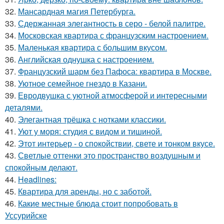
32.
Мансардная магия Петербурга.
33.
Сдержанная элегантность в серо - белой палитре.
34.
Московская квартира с французским настроением.
35.
Маленькая квартира с большим вкусом.
36.
Английская однушка с настроением.
37.
Французский шарм без Пафоса: квартира в Москве.
38.
Уютное семейное гнездо в Казани.
39.
Евродвушка с уютной атмосферой и интересными
деталями.
40.
Элегантная трёшка с нотками классики.
41.
Уют у моря: студия с видом и тишиной.
42.
Этот интерьер - о спокойствии, свете и тонком вкусе.
43.
Светлые оттенки это пространство воздушным и
спокойным делают.
44.
Headlines:
45.
Квартира для аренды, но с заботой.
46.
Какие местные блюда стоит попробовать в
Уссурийске