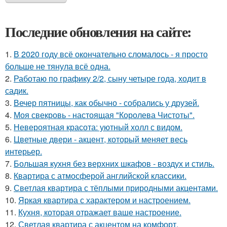
Последние обновления на сайте:
1.
В 2020 году всё окончательно сломалось - я просто
больше не тянула всё одна.
2.
Работаю по графику 2/2, сыну четыре года, ходит в
садик.
3.
Вечер пятницы, как обычно - собрались у друзей.
4.
Моя свекровь - настоящая "Королева Чистоты".
5.
Невероятная красота: уютный холл с видом.
6.
Цветные двери - акцент, который меняет весь
интерьер.
7.
Большая кухня без верхних шкафов - воздух и стиль.
8.
Квартира с атмосферой английской классики.
9.
Светлая квартира с тёплыми природными акцентами.
10.
Яркая квартира с характером и настроением.
11.
Кухня, которая отражает ваше настроение.
12.
Светлая квартира с акцентом на комфорт.