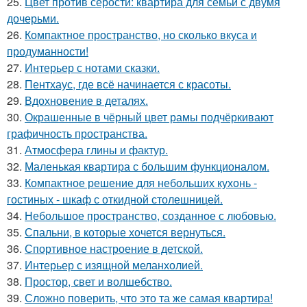
25.
Цвет против серости: квартира для семьи с двумя
дочерьми.
26.
Компактное пространство, но сколько вкуса и
продуманности!
27.
Интерьер с нотами сказки.
28.
Пентхаус, где всё начинается с красоты.
29.
Вдохновение в деталях.
30.
Окрашенные в чёрный цвет рамы подчёркивают
графичность пространства.
31.
Атмосфера глины и фактур.
32.
Маленькая квартира с большим функционалом.
33.
Компактное решение для небольших кухонь -
гостиных - шкаф с откидной столешницей.
34.
Небольшое пространство, созданное с любовью.
35.
Спальни, в которые хочется вернуться.
36.
Спортивное настроение в детской.
37.
Интерьер с изящной меланхолией.
38.
Простор, свет и волшебство.
39.
Сложно поверить, что это та же самая квартира!