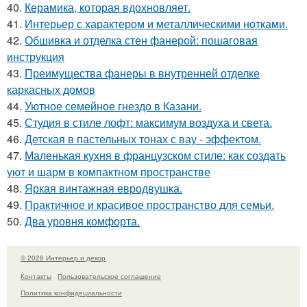
40.
Керамика, которая вдохновляет.
41.
Интерьер с характером и металлическими нотками.
42.
Обшивка и отделка стен фанерой: пошаговая
инструкция
43.
Преимущества фанеры в внутренней отделке
каркасных домов
44.
Уютное семейное гнездо в Казани.
45.
Студия в стиле лофт: максимум воздуха и света.
46.
Детская в пастельных тонах с вау - эффектом.
47.
Маленькая кухня в французском стиле: как создать
уют и шарм в компактном пространстве
48.
Яркая винтажная евродвушка.
49.
Практичное и красивое пространство для семьи.
50.
Два уровня комфорта.
© 2026 Интерьер и декор
Контакты
Пользовательское соглашение
Политика конфидециальности