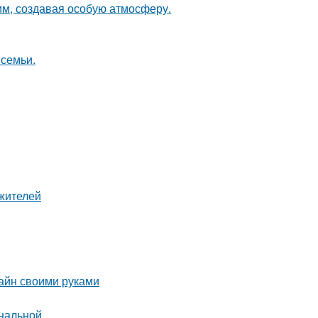
м, создавая особую атмосферу.
 семьи.
жителей
зайн своими руками
ональной