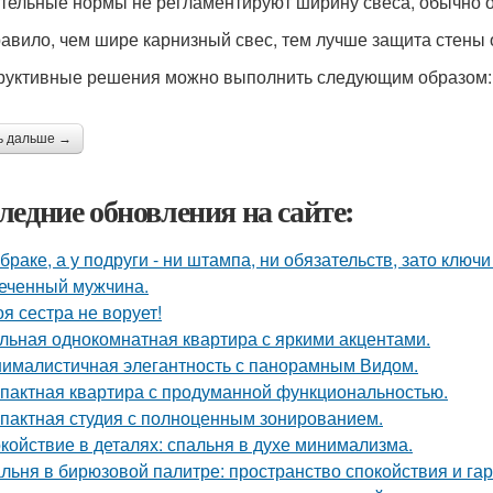
тельные нормы не регламентируют ширину свеса, обычно она
равило, чем шире карнизный свес, тем лучше защита стены 
руктивные решения можно выполнить следующим образом:
ь дальше →
ледние обновления на сайте:
 браке, а у подруги - ни штампа, ни обязательств, зато ключ
еченный мужчина.
оя сестра не ворует!
льная однокомнатная квартира с яркими акцентами.
ималистичная элегантность с панорамным Видом.
пактная квартира с продуманной функциональностью.
пактная студия с полноценным зонированием.
койствие в деталях: спальня в духе минимализма.
льня в бирюзовой палитре: пространство спокойствия и га