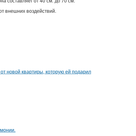
 составляет от 40 см. до 70 см.
от внешних воздействий.
и от новой квартиры, которую ей подарил
рмонии.