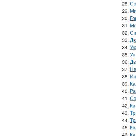
28.
Со
29.
Ми
30.
Го
31.
Мо
32.
Сп
33.
Дв
34.
Ую
35.
Ун
36.
Дв
37.
Не
38.
Ин
39.
Ка
40.
Ра
41.
Со
42.
Кв
43.
Тр
44.
Тр
45.
Кв
46.
Ка