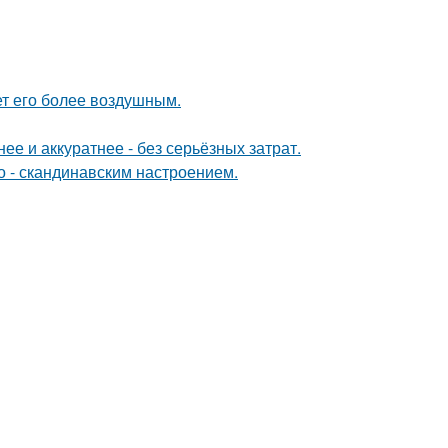
ет его более воздушным.
е и аккуратнее - без серьёзных затрат.
о - скандинавским настроением.