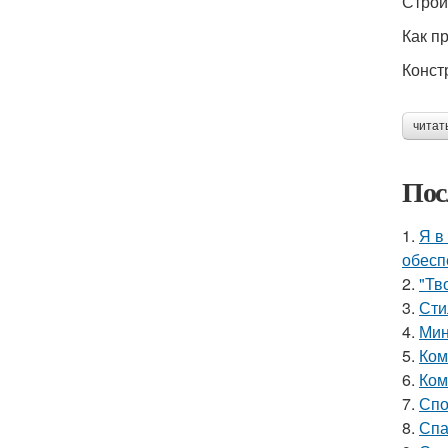
Строи
Как п
Конст
читат
Пос
1.
Я в
обесп
2.
"Тв
3.
Сти
4.
Мин
5.
Ком
6.
Ком
7.
Спо
8.
Спа