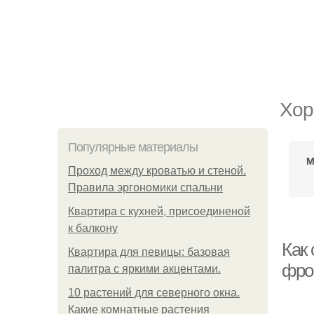
Хор
Популярные материалы
М
Проход между кроватью и стеной.
Правила эргономики спальни
Квартира с кухней, присоединеной
к балкону
Как
Квартира для певицы: базовая
фро
палитра с яркими акцентами.
10 растений для северного окна.
Какие комнатные растения