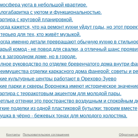
мосфера уюта в небольшой квартире.
логабаритка с уютом и функциональностью.
артира с круговой планировкой.
огда кажется, что на ремонт кухни уйдут годы, но этот прое
терьер для тех, кто живёт музыкой.
огда именно детали превращают обычную кухню в стильное
арый комод - не повод для свалки, а отличный шанс прояв
к в загородном доме, но в городе.
лное руководство по отделке бревенчатого дома внутри ф
еимущества отделки каркасного дома фанерой: советы и р
кие культурные центры работают в Орехово-Зуево
кие парки и скверы Воронежа имеют историческое значени
артира с терракотовым акцентом для молодой пары.
етлые оттенки это пространство воздушным и спокойным д
гкие поделки из одной пластиковой бутылки: творим вместе
ушка в чёрно - бежевых тонах для молодого холостяка.
Контакты
Пользовательское соглашение
Обратная св