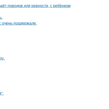
даёт поводов для ревности, с ребёнком
ь.
с очень поддержали.
ру.
".