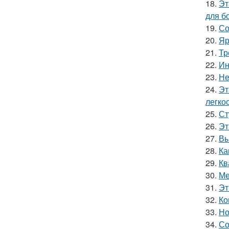
18.
Эт
для б
19.
Со
20.
Яр
21.
Тр
22.
Ин
23.
Не
24.
Эт
легко
25.
Ст
26.
Эт
27.
Вы
28.
Ка
29.
Кв
30.
Ме
31.
Эт
32.
Ко
33.
Но
34.
Со