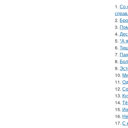
1.
Со 
справ
2.
Бро
3.
Пом
4.
Дес
5.
"А 
6.
Тиш
7.
Пан
8.
Бол
9.
Эст
10.
Ми
11.
Од
12.
Со
13.
Ку
14.
Тё
15.
Ин
16.
Не
17.
С 