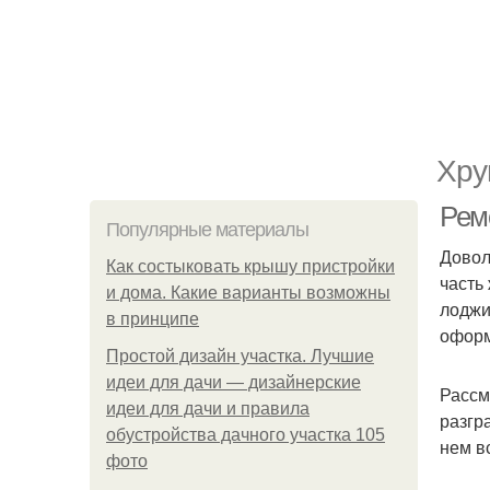
Хру
Рем
Популярные материалы
Довол
Как состыковать крышу пристройки
часть
и дома. Какие варианты возможны
лоджи
в принципе
оформ
Простой дизайн участка. Лучшие
идеи для дачи — дизайнерские
Рассм
идеи для дачи и правила
разгр
обустройства дачного участка 105
нем в
фото