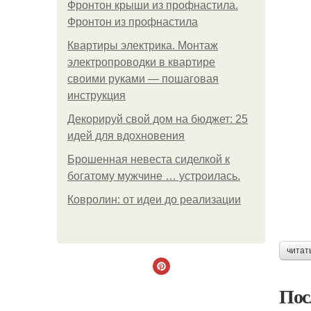
Фронтон крыши из профнастила.
Фронтон из профнастила
Квартиры электрика. Монтаж
электропроводки в квартире
своими руками — пошаговая
инструкция
Декорируй свой дом на бюджет: 25
идей для вдохновения
Брошенная невеста сиделкой к
богатому мужчине … устроилась.
Ковролин: от идеи до реализации
читат
Пос