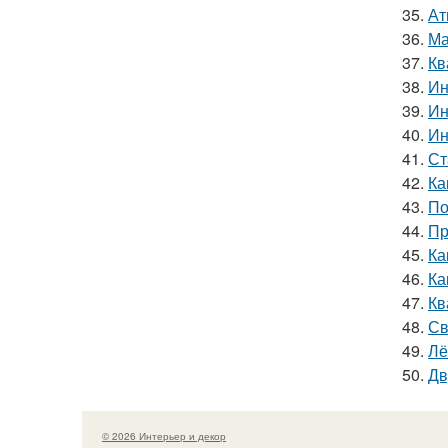
35.
Ат
36.
Ма
37.
Кв
38.
Ин
39.
Ин
40.
Ин
41.
Ст
42.
Ка
43.
По
44.
Пр
45.
Ка
46.
Ка
47.
Кв
48.
Св
49.
Лё
50.
Дв
© 2026 Интерьер и декор