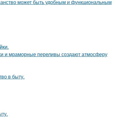
транство может быть удобным и функциональным
йки.
енки и мраморные переливы создают атмосферу
тво в быту.
ыту.