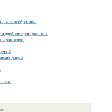
кт доказал обратное.
 и удобное пространство.
ить фантазию.
анерой
екомендации
е
елают.
язь