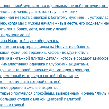
стороны мой муж кажется идеальным: не пьёт, не курит, не 
ляется отлично, да и готовит лучше многих.
шенная невеста сиделкой к богатому мужчине … устроилас
ню, когда мы с мужем начали жить вместе, его родители на
ять лет в браке, дети, всё как у людей.
я ведь понимала!
ина Находкой в ухе обернулась.
орамная квартира с видом на Неву и телебашню.
ьшая кухня без верхних шкафов - воздух и стиль.
етика винтажной плитки - детали, которые создают атмосфе
нималистичная однушка с глубокими акцентами.
нушка в типовой панельке для молодого доктора.
временный интерьер в спокойной палитре.
хня - гостиная, в которой есть всё.
плое дерево и смелые акценты.
терьер получился спокойным, выверенным и очень "Жилым
большая студия с мягкой цветовой палитрой.
новым годом!