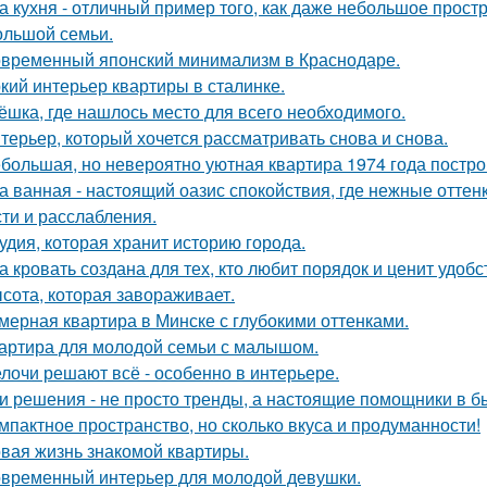
а кухня - отличный пример того, как даже небольшое прос
ольшой семьи.
временный японский минимализм в Краснодаре.
кий интерьер квартиры в сталинке.
ёшка, где нашлось место для всего необходимого.
терьер, который хочется рассматривать снова и снова.
большая, но невероятно уютная квартира 1974 года постро
а ванная - настоящий оазис спокойствия, где нежные отт
сти и расслабления.
удия, которая хранит историю города.
а кровать создана для тех, кто любит порядок и ценит удобс
сота, которая завораживает.
мерная квартира в Минске с глубокими оттенками.
артира для молодой семьи с малышом.
лочи решают всё - особенно в интерьере.
и решения - не просто тренды, а настоящие помощники в б
мпактное пространство, но сколько вкуса и продуманности!
вая жизнь знакомой квартиры.
временный интерьер для молодой девушки.