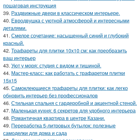
пошаговая инструкция
39.
Раздвижные двери в классическом интерьере.
40.
Евродвушка с уютной атмосферой и интересными
деталями.
41.
Смелое сочетание: насыщенный синий и глубокий
красный.
42.
Трафареты для плитки 10х10 см: как преобразить
ваш интерьер
43.
Уют у моря: студия с видом и тишиной.
44.
Мастер-класс: как работать с трафаретом плитки
15х15
45.
Самоклеющиеся трафареты для плитки: как легко
обновить интерьер без профессионалов
46.
Стильная спальня с гардеробной и акцентной стеной.
47.
Маленькая кухня: 6 секретов для удобного интерьера
48.
Романтичная квартира в центре Казани.
49.
Переработка 5-литровых бутылок: полезные
самоделки для дома и сада