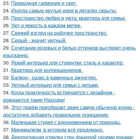
23.
Природная гармония и свет.
24.
Иногда самые крутые идеи в деталях скрыты.
25.
Пространство любви и уюта: квартира для семьи.
26.
Уют и яркость в каждом метре.
27.
Свежий взгляд на рабочее пространство.
28.
Серый - значит уютный.
29.
Сочетание розовых и белых оттенков выглядит очень
изысканно.
30.
Яркий интерьер для студентки: стиль и характер.
31.
Квартира для коллекционеров.
32.
Балкон - оазис в каменных джунглях.
33.
Уютный интерьер для семьи с детьми.
34.
Когда практичность встречается с дизайном -
рождаются такие Находки!
35.
Этот приём преобразит даже самую обычную кухню -
достаточно добавить правильное освещение.
36.
Маленькая студия с вдохновением от природы.
37.
Минимализм, в котором всё продумано.
38.
Декоративная отделка стен фанерой своими руками: