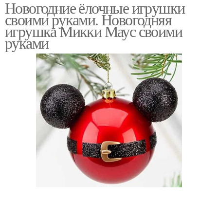
Новогодние ёлочные игрушки
Руки из природных
своими руками. Новогодняя
материалов
игрушка Микки Маус своими
руками