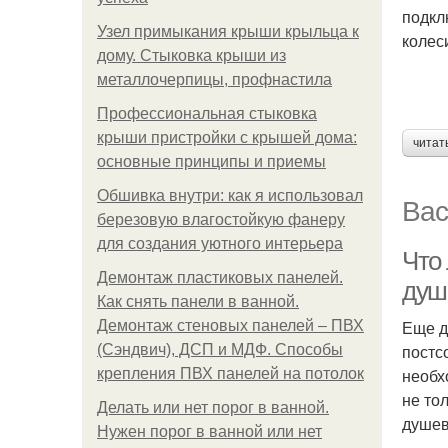
подкл
Узел примыкания крыши крыльца к
колес
дому. Стыковка крыши из
металлочерпицы, профнастила
Профессиональная стыковка
крыши пристройки с крышей дома:
читат
основные принципы и приемы
Обшивка внутри: как я использовал
Вас
березовую влагостойкую фанеру
для создания уютного интерьера
Что
Демонтаж пластиковых панелей.
душ
Как снять панели в ванной.
Еще д
Демонтаж стеновых панелей – ПВХ
постс
(Сэндвич), ДСП и МДФ. Способы
необх
крепления ПВХ панелей на потолок
не то
Делать или нет порог в ванной.
душев
Нужен порог в ванной или нет