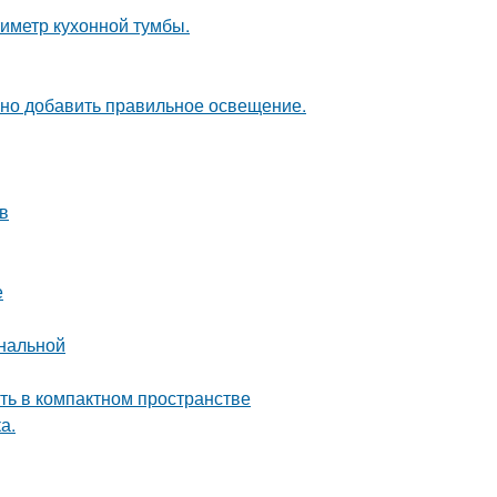
иметр кухонной тумбы.
чно добавить правильное освещение.
в
е
ональной
сть в компактном пространстве
а.