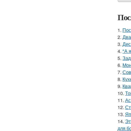
Пос
1.
Пос
2.
Два
3.
Дес
4.
"А 
5.
Зад
6.
Мон
7.
Сов
8.
Кух
9.
Ква
10.
То
11.
Ас
12.
Ст
13.
Яп
14.
Эт
для б