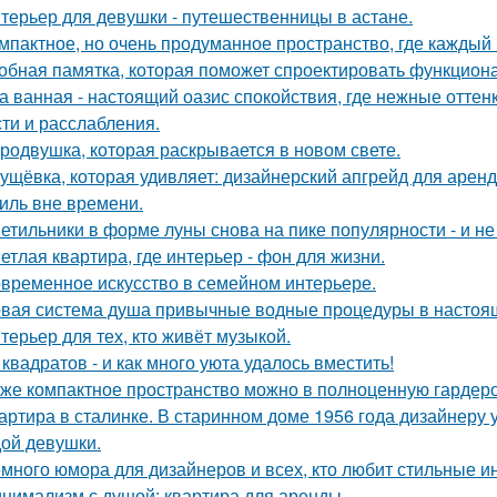
терьер для девушки - путешественницы в астане.
мпактное, но очень продуманное пространство, где каждый 
обная памятка, которая поможет спроектировать функцион
а ванная - настоящий оазис спокойствия, где нежные отт
сти и расслабления.
родвушка, которая раскрывается в новом свете.
ущёвка, которая удивляет: дизайнерский апгрейд для аренд
иль вне времени.
етильники в форме луны снова на пике популярности - и не 
етлая квартира, где интерьер - фон для жизни.
временное искусство в семейном интерьере.
вая система душа привычные водные процедуры в настоя
терьер для тех, кто живёт музыкой.
 квадратов - и как много уюта удалось вместить!
же компактное пространство можно в полноценную гардер
артира в сталинке. В старинном доме 1956 года дизайнеру
ой девушки.
много юмора для дизайнеров и всех, кто любит стильные и
нимализм с душой: квартира для аренды.