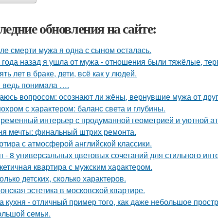
ледние обновления на сайте:
ле смерти мужа я одна с сыном осталась.
 года назад я ушла от мужа - отношения были тяжёлые, тер
ять лет в браке, дети, всё как у людей.
я ведь понимала ….
аюсь вопросом: осознают ли жёны, вернувшие мужа от друго
охром с характером: баланс света и глубины.
ременный интерьер с продуманной геометрией и уютной а
ня мечты: финальный штрих ремонта.
ртира с атмосферой английской классики.
п - 8 универсальных цветовых сочетаний для стильного инт
кетичная квартира с мужским характером.
олько детских, сколько характеров.
онская эстетика в московской квартире.
а кухня - отличный пример того, как даже небольшое прос
ольшой семьи.