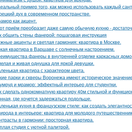
еальный пример того, как можно использовать каждый сант
рецкий дух в современном пространстве.
амор как акцент.
от приём преобразит даже самую обычную кухню - достато
к обшить стены фанерой: пошаговая инструкция
жные акценты и светлая гармония: квартира в Москве.
кая квартира в Варшаве с солнечным настроением.
еимущества фанеры в внутренней отделке каркасных домо
елая и живая однушка для яркой девушки.
ленькая квартира с характером цвета.
кие парки и скверы Воронежа имеют историческое значени
умруд и мрамор: эффектный интерьер для студентки.
к сделать однокомнатную квартиру 40м стильной и функци
нная, где хочется задержаться подольше.
ленькая кухня в французском стиле: как создать элегантно
ирода в интерьере: квартира для молодого путешественник
нтрасты в гармонии: просторная квартира.
плая студия с уютной палитрой.