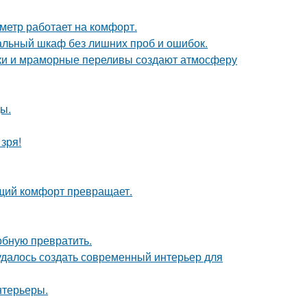
метр работает на комфорт.
альный шкаф без лишних проб и ошибок.
енки и мраморные переливы создают атмосферу
ы.
зря!
щий комфорт превращает.
обную превратить.
 удалось создать современный интерьер для
нтерьеры.