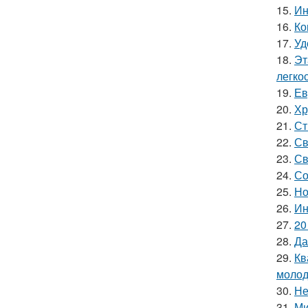
15.
Ин
16.
Ко
17.
Уд
18.
Эт
легко
19.
Ев
20.
Хр
21.
Ст
22.
Св
23.
Св
24.
Со
25.
Но
26.
Ин
27.
20
28.
Да
29.
Кв
молод
30.
Не
31.
Ми