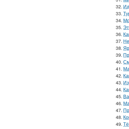
32.
Ид
33.
Ту
34.
Мр
35.
Эт
36.
Ка
37.
Не
38.
Яр
39.
Пр
40.
См
41.
Ма
42.
Ка
43.
Из
44.
Ка
45.
Ва
46.
Ма
47.
Пр
48.
Ко
49.
Тё