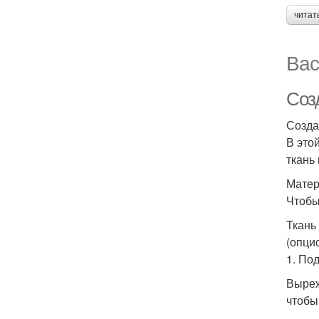
читат
Вас
Соз
Созда
В это
ткань
Матер
Чтобы
Ткань
(опци
1. По
Выреж
чтобы