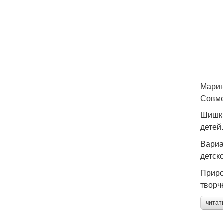
Мари
Совме
Шишки
детей.
Вариа
детск
Приро
творч
читат