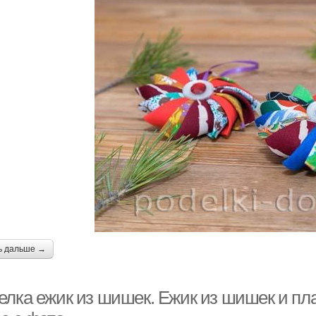
ь дальше →
елка ежик из шишек. Ежик из шишек и пл