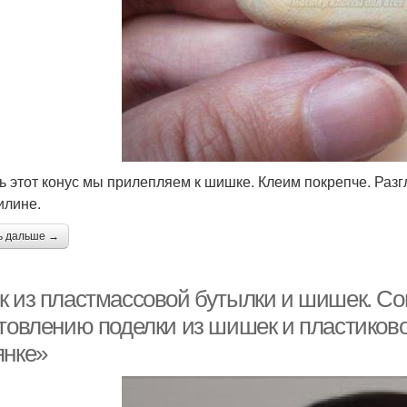
ь этот конус мы прилепляем к шишке. Клеим покрепче. Раз
илине.
ь дальше →
к из пластмассовой бутылки и шишек. Со
отовлению поделки из шишек и пластиков
янке»