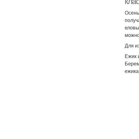
клас
Осень
получ
еловы
можно
Для и
Ежик 
Берем
ежика