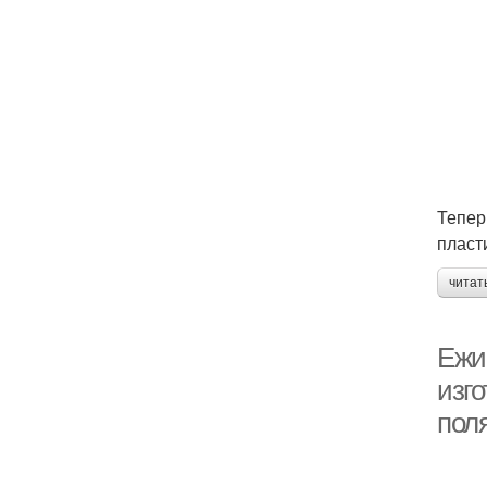
Тепер
пласт
читат
Ежи
изг
пол