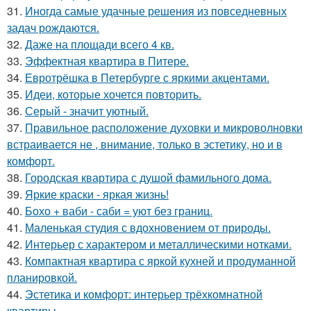
31.
Иногда самые удачные решения из повседневных
задач рождаются.
32.
Даже на площади всего 4 кв.
33.
Эффектная квартира в Питере.
34.
Евротрёшка в Петербурге с яркими акцентами.
35.
Идеи, которые хочется повторить.
36.
Серый - значит уютный.
37.
Правильное расположение духовки и микроволновки
встраивается не , внимание, только в эстетику, но и в
комфорт.
38.
Городская квартира с душой фамильного дома.
39.
Яркие краски - яркая жизнь!
40.
Бохо + ваби - саби = уют без границ.
41.
Маленькая студия с вдохновением от природы.
42.
Интерьер с характером и металлическими нотками.
43.
Компактная квартира с яркой кухней и продуманной
планировкой.
44.
Эстетика и комфорт: интерьер трёхкомнатной
квартиры.