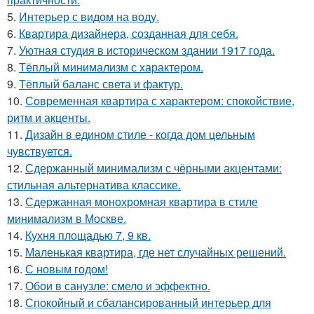
5.
Интерьер с видом на воду.
6.
Квартира дизайнера, созданная для себя.
7.
Уютная студия в историческом здании 1917 года.
8.
Тёплый минимализм с характером.
9.
Тёплый баланс света и фактур.
10.
Современная квартира с характером: спокойствие,
ритм и акценты.
11.
Дизайн в едином стиле - когда дом цельным
чувствуется.
12.
Сдержанный минимализм с чёрными акцентами:
стильная альтернатива классике.
13.
Сдержанная монохромная квартира в стиле
минимализм в Москве.
14.
Кухня площадью 7, 9 кв.
15.
Маленькая квартира, где нет случайных решений.
16.
С новым годом!
17.
Обои в санузле: смело и эффектно.
18.
Спокойный и сбалансированный интерьер для