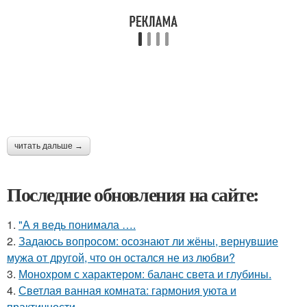
читать дальше →
Последние обновления на сайте:
1.
"А я ведь понимала ….
2.
Задаюсь вопросом: осознают ли жёны, вернувшие
мужа от другой, что он остался не из любви?
3.
Монохром с характером: баланс света и глубины.
4.
Светлая ванная комната: гармония уюта и
практичности.