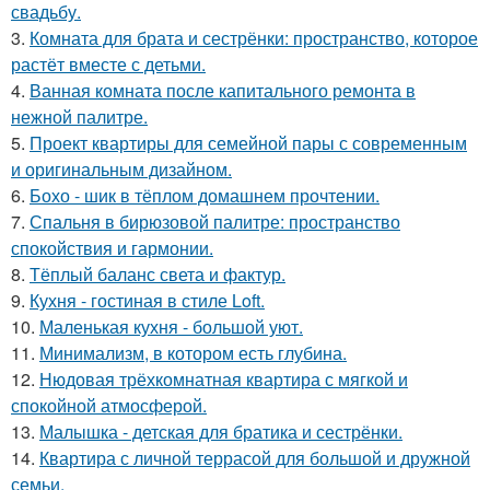
свадьбу.
3.
Комната для брата и сестрёнки: пространство, которое
растёт вместе с детьми.
4.
Ванная комната после капитального ремонта в
нежной палитре.
5.
Проект квартиры для семейной пары с современным
и оригинальным дизайном.
6.
Бохо - шик в тёплом домашнем прочтении.
7.
Спальня в бирюзовой палитре: пространство
спокойствия и гармонии.
8.
Тёплый баланс света и фактур.
9.
Кухня - гостиная в стиле Loft.
10.
Маленькая кухня - большой уют.
11.
Минимализм, в котором есть глубина.
12.
Нюдовая трёхкомнатная квартира с мягкой и
спокойной атмосферой.
13.
Малышка - детская для братика и сестрёнки.
14.
Квартира с личной террасой для большой и дружной
семьи.