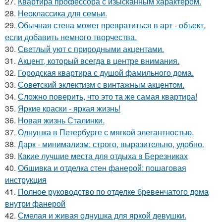
27.
Квартира профессора с изысканным характером.
28.
Неоклассика для семьи.
29.
Обычная стена может превратиться в арт - объект,
если добавить немного творчества.
30.
Светлый уют с природными акцентами.
31.
Акцент, который всегда в центре внимания.
32.
Городская квартира с душой фамильного дома.
33.
Советский эклектизм с винтажным акцентом.
34.
Сложно поверить, что это та же самая квартира!
35.
Яркие краски - яркая жизнь!
36.
Новая жизнь Сталинки.
37.
Однушка в Петербурге с мягкой элегантностью.
38.
Дарк - минимализм: строго, выразительно, удобно.
39.
Какие лучшие места для отдыха в Березниках
40.
Обшивка и отделка стен фанерой: пошаговая
инструкция
41.
Полное руководство по отделке бревенчатого дома
внутри фанерой
42.
Смелая и живая однушка для яркой девушки.