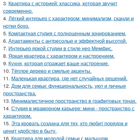
3.
Квартира с историей: классика, которая звучит
современно.
4.
Лёгкий интерьер с характером: минимализм, сканди и
нотки бохо.
5.
Компактная студия с полноценным зонированием.
6.
Апартаменты с антресолью и эффектной высотой.
7.
Интерьер яркой студии в стиле нео Мемфис.
8.
Яркая квартира с характером и настроением.
9.
Кухня, которая отражает ваше настроение.
10.
Тёплое дерево и смелые акценты.
11.
Маленькая квартира, где нет случайных решений.
12.
Дом для семьи: функциональность, уют и личные
пространства.
13.
Минималистичное пространство в графитовых тонах.
14.
Студия в мраморном карьере: мини - пространство с
характером.
15.
Эта кровать создана для тех, кто любит порядок и
ценит удобство в быту.
16.
Квартира для молодой семьи с малышом.