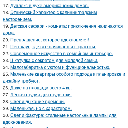
17.
Дуплекс в духе американских домов.
18.
Этнический характер с калининградским
настроением.
19.
Детская сафари - комната: приключения начинаются
дома.
20.
Превращение, которое вдохновляет!
21.
Пентхаус, где всё начинается с красоты.
22.
Современное искусство в семейном интерьере.
23.
Шкатулка с секретом для молодой семьи.
24.
Малогабаритка с уютом и функциональностью.
25.
Маленькие квартиры особого подхода к планировке и
дизайну требуют.
26.
Даже на площади всего 4 кв.
27.
Лёгкая студия для студентки.
28.
Свет и дыхание времени.
29.
Маленькая, но с характером.
30.
Свет и фактура: стильные настольные лампы для
вдохновения.