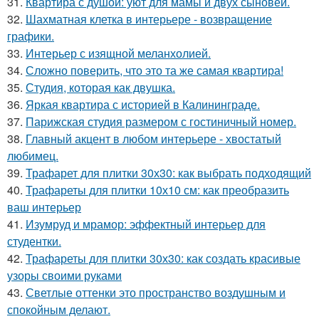
31.
Квартира с душой: уют для мамы и двух сыновей.
32.
Шахматная клетка в интерьере - возвращение
графики.
33.
Интерьер с изящной меланхолией.
34.
Сложно поверить, что это та же самая квартира!
35.
Студия, которая как двушка.
36.
Яркая квартира с историей в Калининграде.
37.
Парижская студия размером с гостиничный номер.
38.
Главный акцент в любом интерьере - хвостатый
любимец.
39.
Трафарет для плитки 30х30: как выбрать подходящий
40.
Трафареты для плитки 10х10 см: как преобразить
ваш интерьер
41.
Изумруд и мрамор: эффектный интерьер для
студентки.
42.
Трафареты для плитки 30х30: как создать красивые
узоры своими руками
43.
Светлые оттенки это пространство воздушным и
спокойным делают.