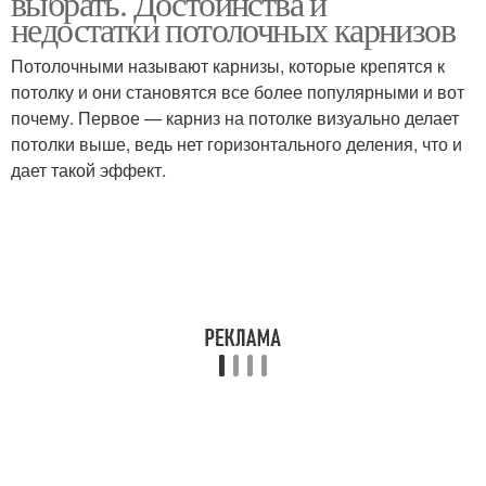
выбрать. Достоинства и
недостатки потолочных карнизов
Потолочными называют карнизы, которые крепятся к
Шторы для
потолку и они становятся все более популярными и вот
Пластиковые карнизы
потолочного карниза
почему. Первое — карниз на потолке визуально делает
потолки выше, ведь нет горизонтального деления, что и
дает такой эффект.
Скрытые карнизы