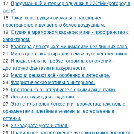
17.
Продуманный интерьер однушки в ЖК "Микрогород в
лесу".
18.
Такая конструкция визуально расширяет
пространство и делает его более воздушным.
19.
Студия в мраморном карьере: мини - пространство с
характером.
20.
Квартира для отдыха: минимализм без лишних слов.
21.
Мир в цвете: квартира для семьи путешественников.
22.
Иногда стиль не требует огромных вложений -
достаточно фантазии и аккуратности.
23.
Мелочи решают всё - особенно в интерьере.
24.
Флористические мотивы в интерьере.
25.
Евротрёшка в Петербурге с яркими акцентами.
26.
Лёгкая студия для студентки.
27.
Этот стиль полон лёгкости и творчества: текстиль с
орнаментами, плетёные элементы, естественные
оттенки.
28.
22 квадрата уюта и стиля.
29.
Правильное расположение духовки и микроволновки