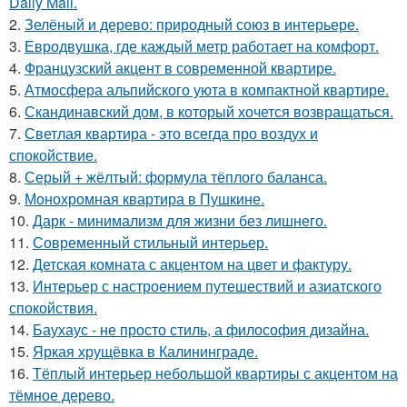
Daily Mail.
2.
Зелёный и дерево: природный союз в интерьере.
3.
Евродвушка, где каждый метр работает на комфорт.
4.
Французский акцент в современной квартире.
5.
Атмосфера альпийского уюта в компактной квартире.
6.
Скандинавский дом, в который хочется возвращаться.
7.
Светлая квартира - это всегда про воздух и
спокойствие.
8.
Серый + жёлтый: формула тёплого баланса.
9.
Монохромная квартира в Пушкине.
10.
Дарк - минимализм для жизни без лишнего.
11.
Современный стильный интерьер.
12.
Детская комната с акцентом на цвет и фактуру.
13.
Интерьер с настроением путешествий и азиатского
спокойствия.
14.
Баухаус - не просто стиль, а философия дизайна.
15.
Яркая хрущёвка в Калининграде.
16.
Тёплый интерьер небольшой квартиры с акцентом на
тёмное дерево.