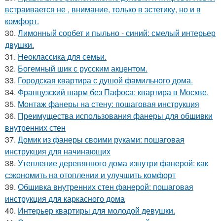
встраивается не , внимание, только в эстетику, но и в
комфорт.
30.
Лимонный сорбет и пыльно - синий: смелый интерьер
двушки.
31.
Неоклассика для семьи.
32.
Богемный шик с русским акцентом.
33.
Городская квартира с душой фамильного дома.
34.
Французский шарм без Пафоса: квартира в Москве.
35.
Монтаж фанеры на стену: пошаговая инструкция
36.
Преимущества использования фанеры для обшивки
внутренних стен
37.
Домик из фанеры своими руками: пошаговая
инструкция для начинающих
38.
Утепление деревянного дома изнутри фанерой: как
сэкономить на отоплении и улучшить комфорт
39.
Обшивка внутренних стен фанерой: пошаговая
инструкция для каркасного дома
40.
Интерьер квартиры для молодой девушки.