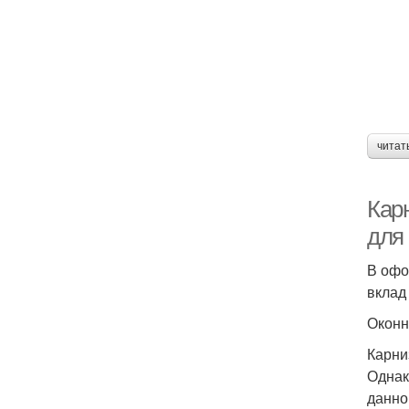
читат
Кар
для
В офо
вклад
Оконн
Карни
Однак
данно