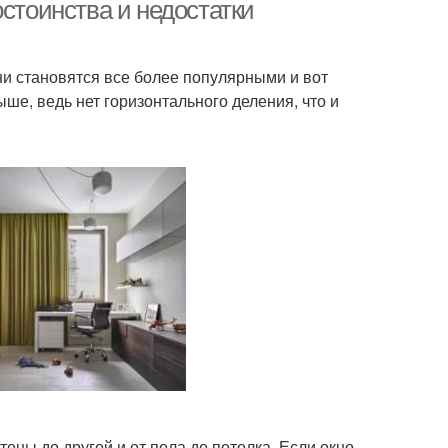
лочного карниза
остоинства и недостатки
ни становятся все более популярными и вот
низ к бетонному
Карниз к бетонному
ше, ведь нет горизонтального деления, что и
перекрытию
потолку
из по отношению
Карниз с чем
тиковые карнизы
Скрытые карнизы
ены до другой и от пола до потолка. Если окно