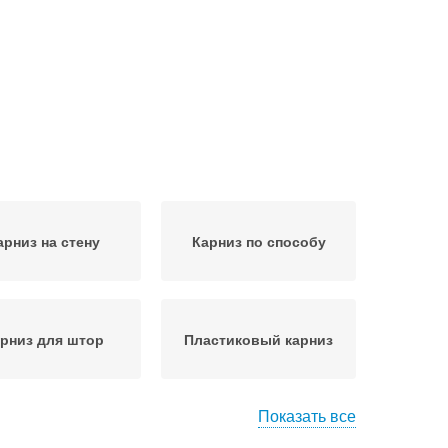
арниз на стену
Карниз по способу
рниз для штор
Пластиковый карниз
Показать все
Материал для
Потолочные багеты