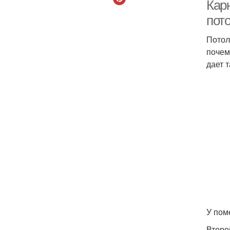
Кар
пот
Потол
почем
дает 
Ка
Ш
У пом
Второ