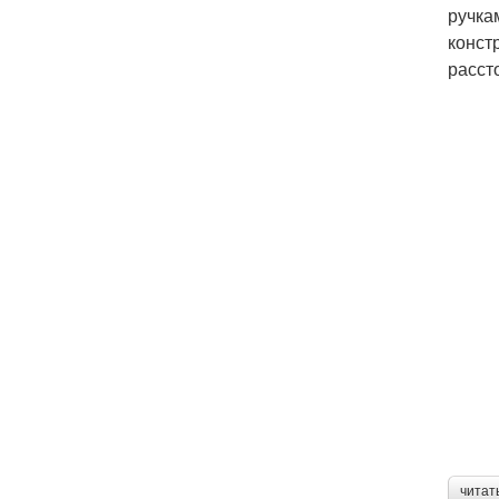
ручка
конст
расст
читат