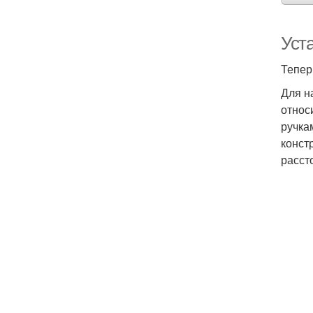
Уст
Тепер
Для н
относ
ручка
конст
расст