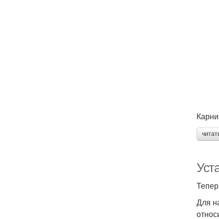
Карни
читат
Уст
Тепер
Для н
относ