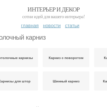
ИНТЕРЬЕР И ДЕКОР
сотни идей для вашего интерьера!
главная
новости
статьи
олочный карниз
отолочные карнизы
Карниз с поворотом
К
Карнизы для штор
Шинный карниз
Ка
Карниз к потолку
Карниз в интерьере