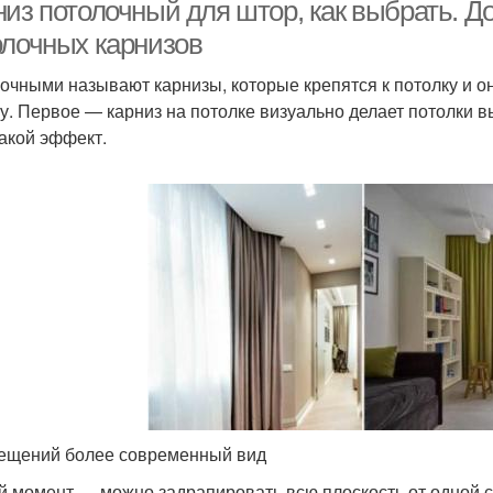
пото
низ потолочный для штор, как выбрать. Д
олочных карнизов
очными называют карнизы, которые крепятся к потолку и о
Кар
Карниз от эксперта
Карнизы со шторами
у. Первое — карниз на потолке визуально делает потолки вы
такой эффект.
рниз на гипсокартон
Карниз в нишу
Карн
Шторы для
торы для карниза
Плас
потолочного карниза
ещений более современный вид
й момент — можно задрапировать всю плоскость от одной ст