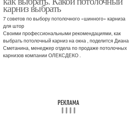
как выбрать. Какой потолочный
карниз выбрать
7 советов по выбору потолочного «шинного» карниза
для штор
Установка к потолку
Пластиковый карниз
Своими профессиональными рекомендациями, как
выбрать потолочный карниз на окна , поделится Диана
Сметанина, менеджер отдела по продаже потолочных
карнизов компании ОЛЕКСДЕКО .
Материал для
Карниз в интерьере
потолочного карниза
Карниз от эксперта