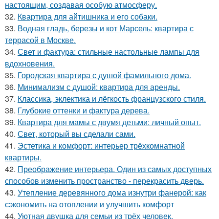
настоящим, создавая особую атмосферу.
32.
Квартира для айтишника и его собаки.
33.
Водная гладь, березы и кот Марсель: квартира с
террасой в Москве.
34.
Свет и фактура: стильные настольные лампы для
вдохновения.
35.
Городская квартира с душой фамильного дома.
36.
Минимализм с душой: квартира для аренды.
37.
Классика, эклектика и лёгкость французского стиля.
38.
Глубокие оттенки и фактура дерева.
39.
Квартира для мамы с двумя детьми: личный опыт.
40.
Свет, который вы сделали сами.
41.
Эстетика и комфорт: интерьер трёхкомнатной
квартиры.
42.
Преображение интерьера. Один из самых доступных
способов изменить пространство - перекрасить дверь.
43.
Утепление деревянного дома изнутри фанерой: как
сэкономить на отоплении и улучшить комфорт
44.
Уютная двушка для семьи из трёх человек.