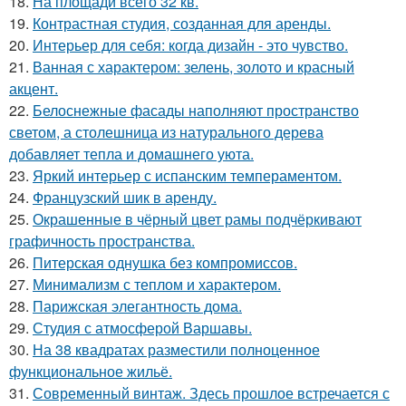
18.
На площади всего 32 кв.
19.
Контрастная студия, созданная для аренды.
20.
Интерьер для себя: когда дизайн - это чувство.
21.
Ванная с характером: зелень, золото и красный
акцент.
22.
Белоснежные фасады наполняют пространство
светом, а столешница из натурального дерева
добавляет тепла и домашнего уюта.
23.
Яркий интерьер с испанским темпераментом.
24.
Французский шик в аренду.
25.
Окрашенные в чёрный цвет рамы подчёркивают
графичность пространства.
26.
Питерская однушка без компромиссов.
27.
Минимализм с теплом и характером.
28.
Парижская элегантность дома.
29.
Студия с атмосферой Варшавы.
30.
На 38 квадратах разместили полноценное
функциональное жильё.
31.
Современный винтаж. Здесь прошлое встречается с