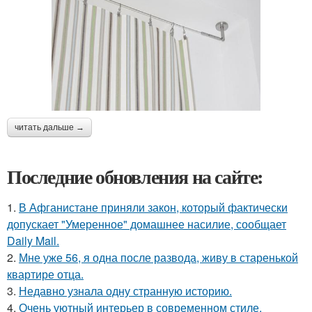
читать дальше →
Последние обновления на сайте:
1.
В Афганистане приняли закон, который фактически
допускает "Умеренное" домашнее насилие, сообщает
Daily Mail.
2.
Мне уже 56, я одна после развода, живу в старенькой
квартире отца.
3.
Недавно узнала одну странную историю.
4.
Очень уютный интерьер в современном стиле.