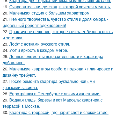
18.
Квартира для отдыха: минимализм без лишних слов.
19.
Очаровательная детская, в которой хочется мечтать.
20.
Маленькая студия с большим характером.
21.
Немного творчества, чувство стиля и доля юмора -
идеальный рецепт вдохновения!
22.
Практичное решение, которое сочетает безопасность
и эстетику.
23.
Лофт с нотками русского стиля.
24.
Уют и яркость в каждом метре.
25.
Лепные элементы выразительности и характера
добавляют.
26.
Маленькие квартиры особого подхода к планировке и
дизайну требуют.
27.
После ремонта квартира буквально новыми
красками засияла.
28.
Евротрёшка в Петербурге с яркими акцентами.
29.
Водная гладь, березы и кот Марсель: квартира с
террасой в Москве.
30.
Квартира с террасой, где царит свет и спокойствие.