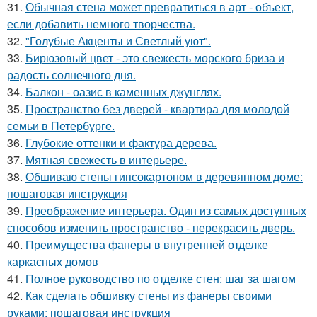
31.
Обычная стена может превратиться в арт - объект,
если добавить немного творчества.
32.
"Голубые Акценты и Светлый уют".
33.
Бирюзовый цвет - это свежесть морского бриза и
радость солнечного дня.
34.
Балкон - оазис в каменных джунглях.
35.
Пространство без дверей - квартира для молодой
семьи в Петербурге.
36.
Глубокие оттенки и фактура дерева.
37.
Мятная свежесть в интерьере.
38.
Обшиваю стены гипсокартоном в деревянном доме:
пошаговая инструкция
39.
Преображение интерьера. Один из самых доступных
способов изменить пространство - перекрасить дверь.
40.
Преимущества фанеры в внутренней отделке
каркасных домов
41.
Полное руководство по отделке стен: шаг за шагом
42.
Как сделать обшивку стены из фанеры своими
руками: пошаговая инструкция