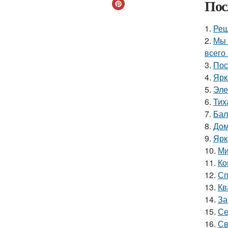
Пос
1.
Реш
2.
Мы 
всего 
3.
Пос
4.
Ярк
5.
Эле
6.
Тих
7.
Бал
8.
Дом
9.
Ярк
10.
Ми
11.
Ко
12.
Сп
13.
Кв
14.
За
15.
Се
16.
Св