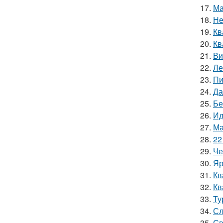
17.
Ма
18.
Не
19.
Кв
20.
Кв
21.
Ви
22.
Ле
23.
Пи
24.
Да
25.
Бе
26.
Ид
27.
Ма
28.
22
29.
Че
30.
Яр
31.
Кв
32.
Кв
33.
Ту
34.
Сл
35.
Св