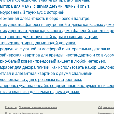
артира для мамы с двумя детьми: личный опыт.
ёхуровневый таунхаус с историей.
ержанная элегантность в серо - белой палитре.
еимущества фанеры в внутренней отделке каркасных домо
еимущества отделки каркасного дома фанерой: советы и р
остранство для творческой пары из киноиндустрии.
терьер квартиры для молодой девушки.
родвушка с уютной атмосферой и интересными деталями.
зайнерская квартира для аренды: нестандартно и со вкусом
рно-белый ковер - трендовый акцент в любой интерьер.
афарет для декора плитки: как использовать набор шаблон
етлая и элегантная квартира с двумя спальнями.
лоснежная студия с розовым настроением.
анировка участка онлайн: современные инструменты и се
етлая классика для семьи с двумя детьми.
Контакты
Пользовательское соглашение
Обратная св
Политика конфидециальности
Копирование раз