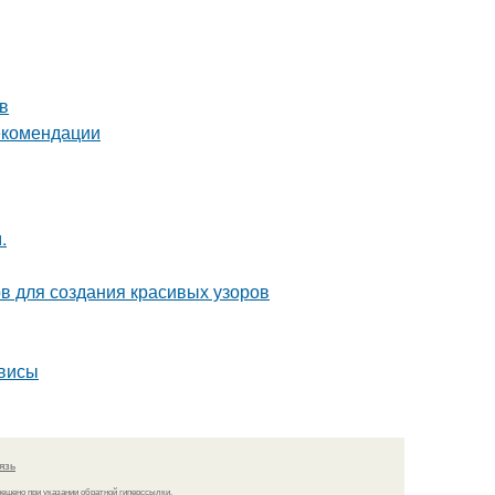
в
екомендации
.
ов для создания красивых узоров
рвисы
язь
решено при указании обратной гиперссылки.