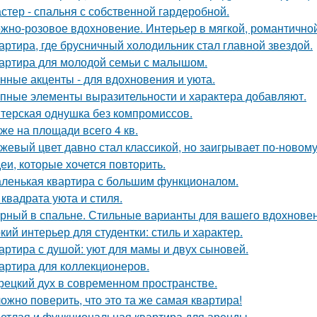
стер - спальня с собственной гардеробной.
жно-розовое вдохновение. Интерьер в мягкой, романтичной
артира, где брусничный холодильник стал главной звездой.
артира для молодой семьи с малышом.
нные акценты - для вдохновения и уюта.
пные элементы выразительности и характера добавляют.
терская однушка без компромиссов.
же на площади всего 4 кв.
жевый цвет давно стал классикой, но заигрывает по-новому
еи, которые хочется повторить.
ленькая квартира с большим функционалом.
 квадрата уюта и стиля.
рный в спальне. Стильные варианты для вашего вдохновен
кий интерьер для студентки: стиль и характер.
артира с душой: уют для мамы и двух сыновей.
артира для коллекционеров.
рецкий дух в современном пространстве.
ожно поверить, что это та же самая квартира!
етлая и функциональная квартира для аренды.