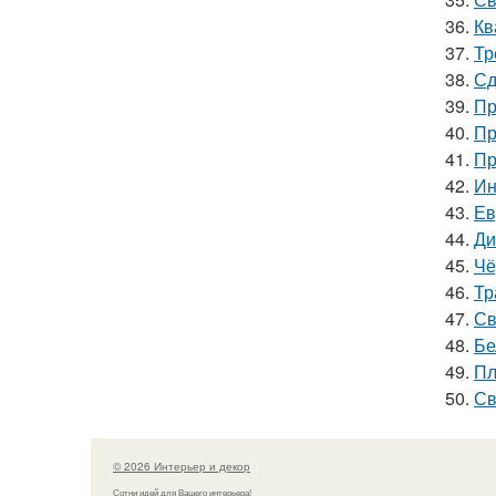
36.
Кв
37.
Тр
38.
Сд
39.
Пр
40.
Пр
41.
Пр
42.
Ин
43.
Ев
44.
Ди
45.
Чё
46.
Тр
47.
Св
48.
Бе
49.
Пл
50.
Св
© 2026 Интерьер и декор
Сотни идей для Вашего интерьера!