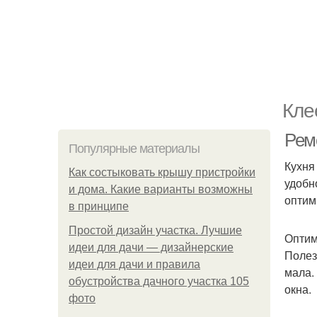
Кле
Рем
Популярные материалы
Кухня
Как состыковать крышу пристройки
удобн
и дома. Какие варианты возможны
оптим
в принципе
Простой дизайн участка. Лучшие
Оптим
идеи для дачи — дизайнерские
Полез
идеи для дачи и правила
мала.
обустройства дачного участка 105
окна.
фото