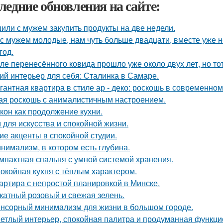
ледние обновления на сайте:
или с мужем закупить продукты на две недели.
с мужем молодые, нам чуть больше двадцати, вместе уже не
год.
ле перенесённого ковида прошло уже около двух лет, но тот
ий интерьер для себя: Сталинка в Самаре.
гантная квартира в стиле ар - деко: роскошь в современном
ая роскошь с анималистичным настроением.
кон как продолжение кухни.
 для искусства и спокойной жизни.
ие акценты в спокойной студии.
нимализм, в котором есть глубина.
мпактная спальня с умной системой хранения.
окойная кухня с тёплым характером.
артира с непростой планировкой в Минске.
катный розовый и свежая зелень.
нсорный минимализм для жизни в большом городе.
етлый интерьер, спокойная палитра и продуманная функцио