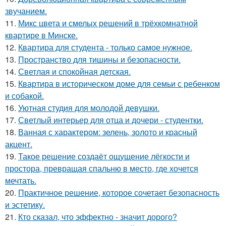
звучанием.
11.
Микс цвета и смелых решений в трёхкомнатной
квартире в Минске.
12.
Квартира для студента - только самое нужное.
13.
Пространство для тишины и безопасности.
14.
Светлая и спокойная детская.
15.
Квартира в историческом доме для семьи с ребенком
и собакой.
16.
Уютная студия для молодой девушки.
17.
Светлый интерьер для отца и дочери - студентки.
18.
Ванная с характером: зелень, золото и красный
акцент.
19.
Такое решение создаёт ощущение лёгкости и
простора, превращая спальню в место, где хочется
мечтать.
20.
Практичное решение, которое сочетает безопасность
и эстетику.
21.
Кто сказал, что эффектно - значит дорого?