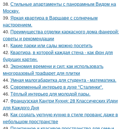
38.
Стильные апартаменты с панорамным Видом на
Москву.
39.
Яркая квартира в Варшаве с солнечным
настроением.
40.
Преимущества отделки каркасного дома фанерой:
советы и рекомендации
41.
Какие парки или сады можно посетить
42.
Квартира, в которой каждая стена - как фон для
будущих картин.
43.
Экономия времени и сил: как использовать
многоразовый трафарет для плитки
44.
Умная малогабаритка для студента - математика.
45.
Современный интерьер в духе "Сталинки".
46.
Тёплый интерьер для молодой пары.
47.
Французская Кантри Кухня: 28 Классических Идеи
для Каждого Дня
48.
Как создать уютную кухню в стиле прованс даже в
небольшом пространстве
49.
Практичное и красивое пространство для семьи.