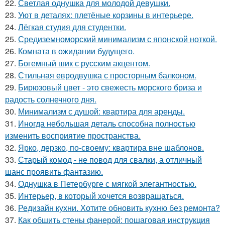
22.
Светлая однушка для молодой девушки.
23.
Уют в деталях: плетёные корзины в интерьере.
24.
Лёгкая студия для студентки.
25.
Средиземноморский минимализм с японской ноткой.
26.
Комната в ожидании будущего.
27.
Богемный шик с русским акцентом.
28.
Стильная евродвушка с просторным балконом.
29.
Бирюзовый цвет - это свежесть морского бриза и
радость солнечного дня.
30.
Минимализм с душой: квартира для аренды.
31.
Иногда небольшая деталь способна полностью
изменить восприятие пространства.
32.
Ярко, дерзко, по-своему: квартира вне шаблонов.
33.
Старый комод - не повод для свалки, а отличный
шанс проявить фантазию.
34.
Однушка в Петербурге с мягкой элегантностью.
35.
Интерьер, в который хочется возвращаться.
36.
Редизайн кухни. Хотите обновить кухню без ремонта?
37.
Как обшить стены фанерой: пошаговая инструкция