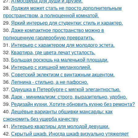
27.
Атмосфера для души и друзей.
28.
Лоджия может стать не просто дополнительным
пространством, а полноценной комнатой.
29.
Яркий интерьер для студентки: стиль и характер.
30.
Даже компактное пространство можно в
полноценную гардеробную превратить.
31.
Интерьер с характером для молодого эстета.
32.
Квартира, где цвета лечат усталость.
33.
Большая роскошь на маленькой площади.
34.
Интерьер с изящной меланхолией.
35.
Советский эклектизм с винтажным акцентом.
36.
Лепнина - стильно, а не пафосно.
37.
Однушка в Петербурге с мягкой элегантностью.
38.
Дарк - минимализм: строго, выразительно, удобно.
39.
Редизайн кухни. Хотите обновить кухню без ремонта?
40.
Дешёвые варианты обшивки мансарды: как
сэкономить без ущерба качеству
41.
Интерьер квартиры для молодой девушки.
42.
Скрытый шкаф. Иногда шкаф визуально утяжеляет