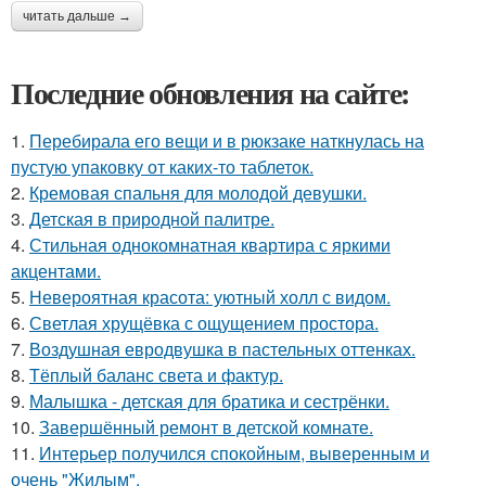
читать дальше →
Последние обновления на сайте:
1.
Перебирала его вещи и в рюкзаке наткнулась на
пустую упаковку от каких-то таблеток.
2.
Кремовая спальня для молодой девушки.
3.
Детская в природной палитре.
4.
Стильная однокомнатная квартира с яркими
акцентами.
5.
Невероятная красота: уютный холл с видом.
6.
Светлая хрущёвка с ощущением простора.
7.
Воздушная евродвушка в пастельных оттенках.
8.
Тёплый баланс света и фактур.
9.
Малышка - детская для братика и сестрёнки.
10.
Завершённый ремонт в детской комнате.
11.
Интерьер получился спокойным, выверенным и
очень "Жилым".