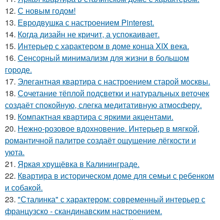
12.
С новым годом!
13.
Евродвушка с настроением Pinterest.
14.
Когда дизайн не кричит, а успокаивает.
15.
Интерьер с характером в доме конца XIX века.
16.
Сенсорный минимализм для жизни в большом
городе.
17.
Элегантная квартира с настроением старой москвы.
18.
Сочетание тёплой подсветки и натуральных веточек
создаёт спокойную, слегка медитативную атмосферу.
19.
Компактная квартира с яркими акцентами.
20.
Нежно-розовое вдохновение. Интерьер в мягкой,
романтичной палитре создаёт ощущение лёгкости и
уюта.
21.
Яркая хрущёвка в Калининграде.
22.
Квартира в историческом доме для семьи с ребенком
и собакой.
23.
"Сталинка" с характером: современный интерьер с
французско - скандинавским настроением.