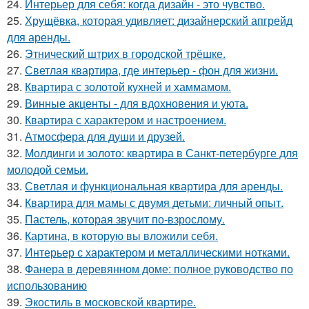
24.
Интерьер для себя: когда дизайн - это чувство.
25.
Хрущёвка, которая удивляет: дизайнерский апгрейд
для аренды.
26.
Этнический штрих в городской трёшке.
27.
Светлая квартира, где интерьер - фон для жизни.
28.
Квартира с золотой кухней и хаммамом.
29.
Винные акценты - для вдохновения и уюта.
30.
Квартира с характером и настроением.
31.
Атмосфера для души и друзей.
32.
Молдинги и золото: квартира в Санкт-петербурге для
молодой семьи.
33.
Светлая и функциональная квартира для аренды.
34.
Квартира для мамы с двумя детьми: личный опыт.
35.
Пастель, которая звучит по-взрослому.
36.
Картина, в которую вы вложили себя.
37.
Интерьер с характером и металлическими нотками.
38.
Фанера в деревянном доме: полное руководство по
использованию
39.
Экостиль в московской квартире.