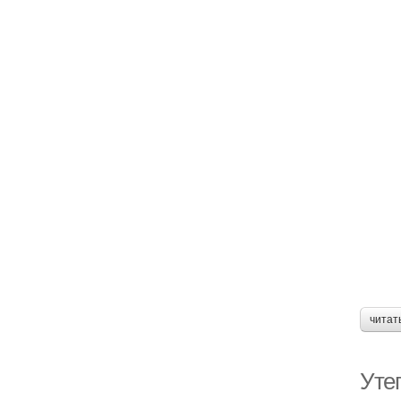
читат
Уте