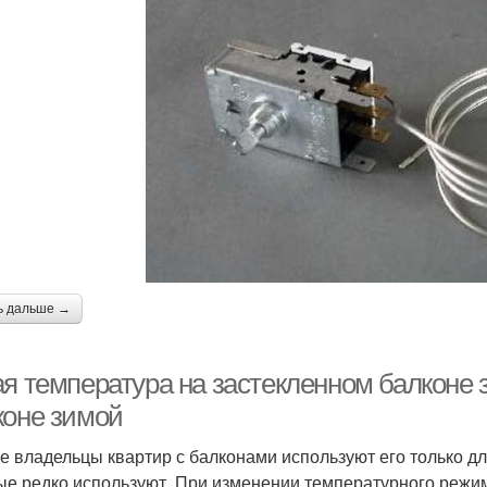
ь дальше →
ая температура на застекленном балконе 
коне зимой
е владельцы квартир с балконами используют его только д
ые редко используют. При изменении температурного режи