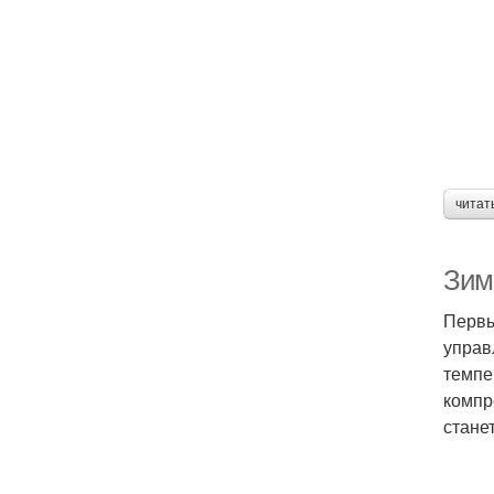
читат
Зим
Первы
управ
темпе
компр
стане