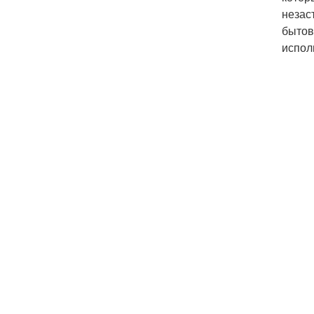
незас
бытов
испол