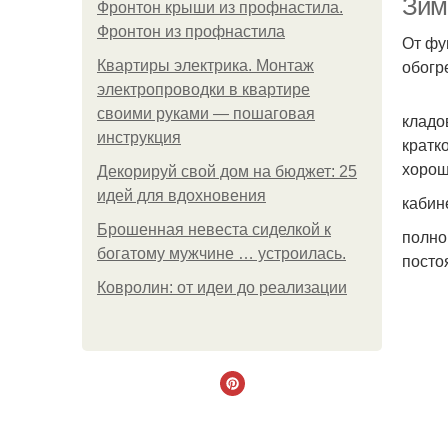
Зим
Фронтон крыши из профнастила.
Фронтон из профнастила
От фу
обогр
Квартиры электрика. Монтаж
электропроводки в квартире
своими руками — пошаговая
кладо
инструкция
кратк
хорош
Декорируй свой дом на бюджет: 25
идей для вдохновения
кабин
Брошенная невеста сиделкой к
полно
богатому мужчине … устроилась.
посто
Ковролин: от идеи до реализации