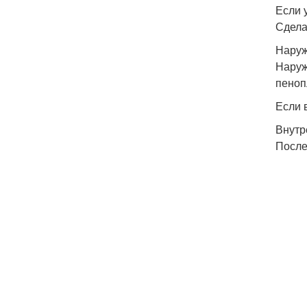
Если 
Сдела
Наруж
Наруж
пеноп
Если 
Внутр
После