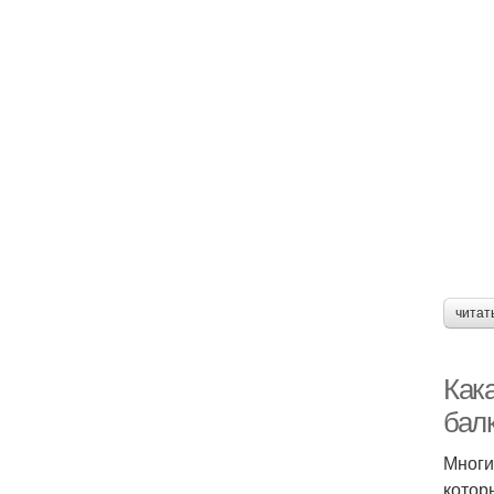
читат
Как
бал
Многи
котор