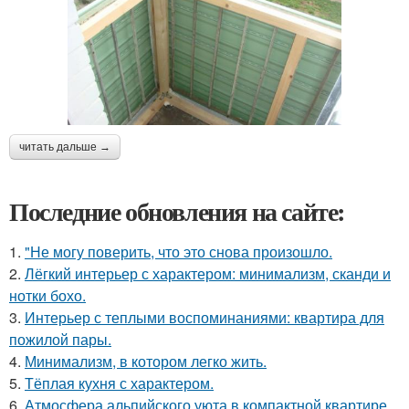
читать дальше →
Последние обновления на сайте:
1.
"Не могу поверить, что это снова произошло.
2.
Лёгкий интерьер с характером: минимализм, сканди и
нотки бохо.
3.
Интерьер с теплыми воспоминаниями: квартира для
пожилой пары.
4.
Минимализм, в котором легко жить.
5.
Тёплая кухня с характером.
6.
Атмосфера альпийского уюта в компактной квартире.