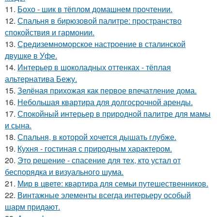
11.
Бохо - шик в тёплом домашнем прочтении.
12.
Спальня в бирюзовой палитре: пространство
спокойствия и гармонии.
13.
Средиземноморское настроение в сталинской
двушке в Уфе.
14.
Интерьер в шоколадных оттенках - тёплая
альтернатива Бежу.
15.
Зелёная прихожая как первое впечатление дома.
16.
Небольшая квартира для долгосрочной аренды.
17.
Спокойный интерьер в природной палитре для мамы
и сына.
18.
Спальня, в которой хочется дышать глубже.
19.
Кухня - гостиная с природным характером.
20.
Это решение - спасение для тех, кто устал от
беспорядка и визуального шума.
21.
Мир в цвете: квартира для семьи путешественников.
22.
Винтажные элементы всегда интерьеру особый
шарм придают.