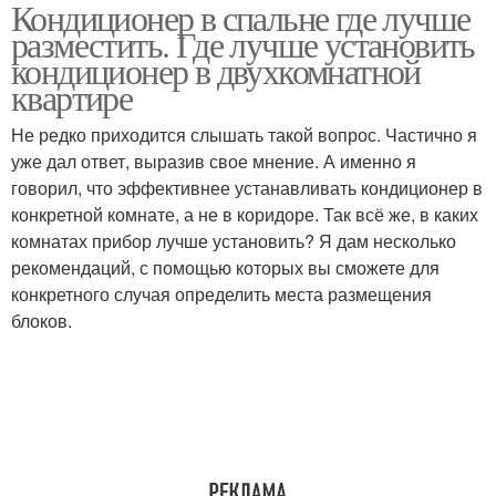
Кондиционер в спальне где лучше
Кондиционер в однушку
Большой кондиционер
разместить. Где лучше установить
кондиционер в двухкомнатной
квартире
Кондиционер в
Инверторный
Не редко приходится слышать такой вопрос. Частично я
прихожей
кондиционер
уже дал ответ, выразив свое мнение. А именно я
говорил, что эффективнее устанавливать кондиционер в
конкретной комнате, а не в коридоре. Так всё же, в каких
комнатах прибор лучше установить? Я дам несколько
рекомендаций, с помощью которых вы сможете для
конкретного случая определить места размещения
блоков.