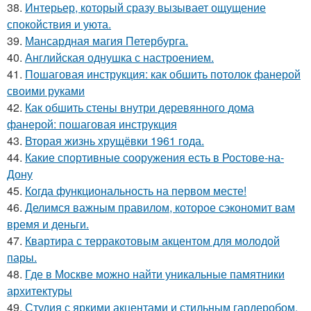
38.
Интерьер, который сразу вызывает ощущение
спокойствия и уюта.
39.
Мансардная магия Петербурга.
40.
Английская однушка с настроением.
41.
Пошаговая инструкция: как обшить потолок фанерой
своими руками
42.
Как обшить стены внутри деревянного дома
фанерой: пошаговая инструкция
43.
Вторая жизнь хрущёвки 1961 года.
44.
Какие спортивные сооружения есть в Ростове-на-
Дону
45.
Когда функциональность на первом месте!
46.
Делимся важным правилом, которое сэкономит вам
время и деньги.
47.
Квартира с терракотовым акцентом для молодой
пары.
48.
Где в Москве можно найти уникальные памятники
архитектуры
49.
Студия с яркими акцентами и стильным гардеробом.