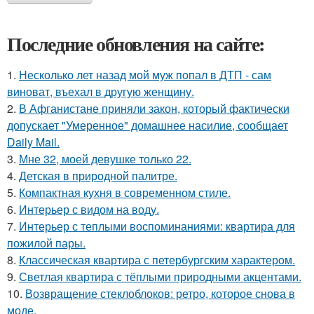
Последние обновления на сайте:
1.
Несколько лет назад мой муж попал в ДТП - сам
виноват, въехал в другую женщину.
2.
В Афганистане приняли закон, который фактически
допускает "Умеренное" домашнее насилие, сообщает
Daily Mail.
3.
Мне 32, моей девушке только 22.
4.
Детская в природной палитре.
5.
Компактная кухня в современном стиле.
6.
Интерьер с видом на воду.
7.
Интерьер с теплыми воспоминаниями: квартира для
пожилой пары.
8.
Классическая квартира с петербургским характером.
9.
Светлая квартира с тёплыми природными акцентами.
10.
Возвращение стеклоблоков: ретро, которое снова в
моде.