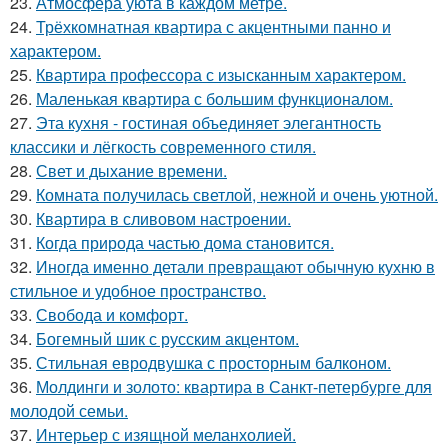
23.
Атмосфера уюта в каждом метре.
24.
Трёхкомнатная квартира с акцентными панно и
характером.
25.
Квартира профессора с изысканным характером.
26.
Маленькая квартира с большим функционалом.
27.
Эта кухня - гостиная объединяет элегантность
классики и лёгкость современного стиля.
28.
Свет и дыхание времени.
29.
Комната получилась светлой, нежной и очень уютной.
30.
Квартира в сливовом настроении.
31.
Когда природа частью дома становится.
32.
Иногда именно детали превращают обычную кухню в
стильное и удобное пространство.
33.
Свобода и комфорт.
34.
Богемный шик с русским акцентом.
35.
Стильная евродвушка с просторным балконом.
36.
Молдинги и золото: квартира в Санкт-петербурге для
молодой семьи.
37.
Интерьер с изящной меланхолией.