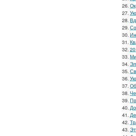
26.
Ок
27.
Ую
28.
Вд
29.
Со
30.
Ин
31.
Кв
32.
20
33.
Ми
34.
Эл
35.
Св
36.
Ую
37.
Об
38.
Че
39.
Пр
40.
До
41.
Де
42.
Тр
43.
Эт