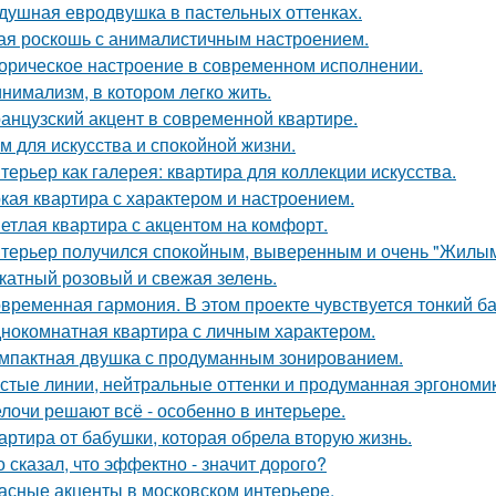
душная евродвушка в пастельных оттенках.
ая роскошь с анималистичным настроением.
орическое настроение в современном исполнении.
нимализм, в котором легко жить.
анцузский акцент в современной квартире.
м для искусства и спокойной жизни.
терьер как галерея: квартира для коллекции искусства.
кая квартира с характером и настроением.
етлая квартира с акцентом на комфорт.
терьер получился спокойным, выверенным и очень "Жилым
катный розовый и свежая зелень.
временная гармония. В этом проекте чувствуется тонкий б
нокомнатная квартира с личным характером.
мпактная двушка с продуманным зонированием.
стые линии, нейтральные оттенки и продуманная эргономика
лочи решают всё - особенно в интерьере.
артира от бабушки, которая обрела вторую жизнь.
о сказал, что эффектно - значит дорого?
асные акценты в московском интерьере.