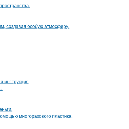
пространства.
м, создавая особую атмосферу.
я инструкция
ты
еньги.
 помощью многоразового пластика.