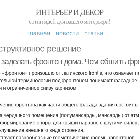
ИНТЕРЬЕР И ДЕКОР
сотни идей для вашего интерьера!
главная
новости
статьи
структивное решение
 заделать фронтон дома. Чем обшить фр
 «фронтон» произошло от латинского frontis, что означает 
тельной терминологии под фронтоном понимают фасадное 
и и ограниченное снизу карнизом.
чение фронтона как части общего фасада здания состоит 
а чердачного помещения (полумансарды, мансарды) от атм
;формирование опоры для крыши наравне с другими силов
улучшение внешнего вида строения.
твуют разнообразные геометрические формы фронтонов.