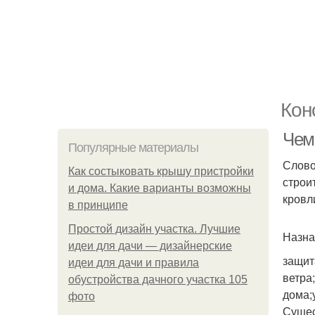
Кон
Чем
Популярные материалы
Слово
Как состыковать крышу пристройки
строи
и дома. Какие варианты возможны
кровл
в принципе
Простой дизайн участка. Лучшие
Назна
идеи для дачи — дизайнерские
защит
идеи для дачи и правила
ветра
обустройства дачного участка 105
дома;
фото
Сущес