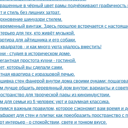
рашенные в чёрный цвет рамы подчёркивают графичность 
т и стиль без лишних затрат.
охновение шинуазри стилем.
временный винтаж. Здесь прошлое встречается с настоящи
терьер для тех, кто живёт музыкой.
артира для айтишника и его собаки.
 квадратов - и как много уюта удалось вместить!
ни - студия в историческом доме.
егантная простота кухни - гостиной.
ет, который вы сделали сами.
тная квартира с изразцовой печью.
шивка стен фанерой внутри дома своими руками: пошагова
м лучше обшить деревянный дом внутри: варианты и сове
остранство для творческой пары из киноиндустрии.
м для семьи из 5 человек: уют и разумная классика.
лимся важным правилом, которое сэкономит вам время и д
афарет для стен и плитки: как преобразить пространство с
от интерьер - о спокойствии, свете и тонком вкусе.