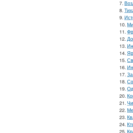
7.
Воз
8.
Тих
9.
Ист
10.
Ми
11.
Фр
12.
До
13.
Ин
14.
Яр
15.
Св
16.
Ин
17.
За
18.
Со
19.
Од
20.
Ко
21.
Чи
22.
Ме
23.
Кв
24.
Кт
25.
Кр