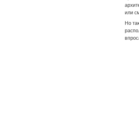
архит
или с
Но та
распо
впрос