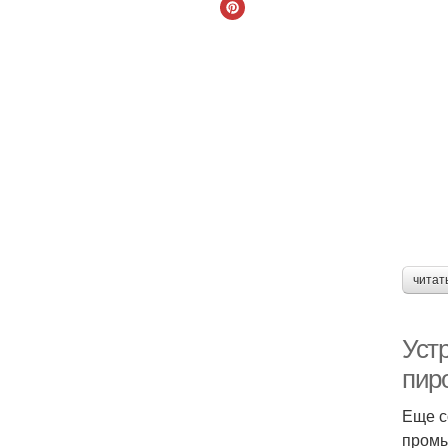
читат
Уст
пиро
Еще с
промы