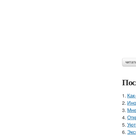
читат
Пос
1.
Как
2.
Ино
3.
Мне
4.
Отк
5.
Уют
6.
Экс