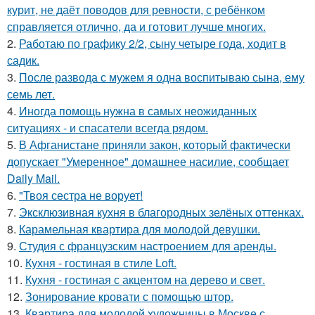
курит, не даёт поводов для ревности, с ребёнком
справляется отлично, да и готовит лучше многих.
2.
Работаю по графику 2/2, сыну четыре года, ходит в
садик.
3.
После развода с мужем я одна воспитываю сына, ему
семь лет.
4.
Иногда помощь нужна в самых неожиданных
ситуациях - и спасатели всегда рядом.
5.
В Афганистане приняли закон, который фактически
допускает "Умеренное" домашнее насилие, сообщает
Daily Mail.
6.
"Твоя сестра не ворует!
7.
Эксклюзивная кухня в благородных зелёных оттенках.
8.
Карамельная квартира для молодой девушки.
9.
Студия с французским настроением для аренды.
10.
Кухня - гостиная в стиле Loft.
11.
Кухня - гостиная с акцентом на дерево и свет.
12.
Зонирование кровати с помощью штор.
13.
Квартира для молодой художницы в Москве с