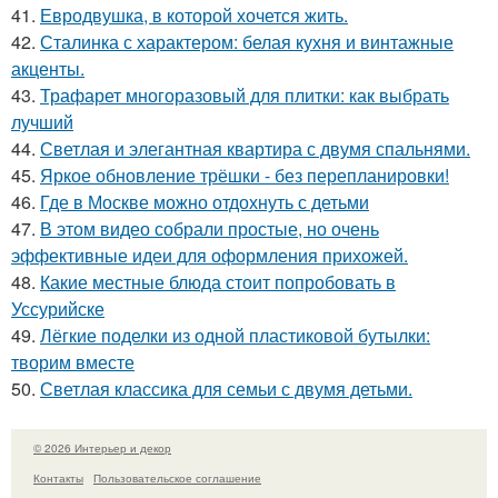
41.
Евродвушка, в которой хочется жить.
42.
Сталинка с характером: белая кухня и винтажные
акценты.
43.
Трафарет многоразовый для плитки: как выбрать
лучший
44.
Светлая и элегантная квартира с двумя спальнями.
45.
Яркое обновление трёшки - без перепланировки!
46.
Где в Москве можно отдохнуть с детьми
47.
В этом видео собрали простые, но очень
эффективные идеи для оформления прихожей.
48.
Какие местные блюда стоит попробовать в
Уссурийске
49.
Лёгкие поделки из одной пластиковой бутылки:
творим вместе
50.
Светлая классика для семьи с двумя детьми.
© 2026 Интерьер и декор
Контакты
Пользовательское соглашение