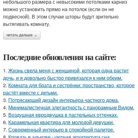
небольшого размера с невысокими потолками карниз
можно установить прямо на потолок (если он не
подвесной). В этом случае шторы будут зрительно
вытягивать комнату.
читать дальше →
Последние обновления на сайте:
1.
Жизнь свела меня с женщиной, которая одна растит
дочь, и я довольно быстро привязался к ним обеим.
2.
Комната для брата и сестрёнки: пространство, которое
растёт вместе с детьми.
3.
Потрясающий дизайн интерьера частного дома.
4.
Минималистичная элегантность с панорамным Видом.
5.
Воздушная евродвушка в пастельных оттенках.
6.
Карамельная квартира для молодой девушки.
7.
Современный интерьер в спокойной палитре.
8.
Кровать в алькове - уютная архитектура сна.