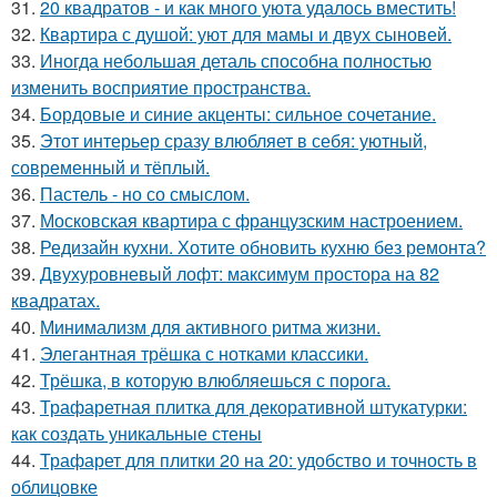
31.
20 квадратов - и как много уюта удалось вместить!
32.
Квартира с душой: уют для мамы и двух сыновей.
33.
Иногда небольшая деталь способна полностью
изменить восприятие пространства.
34.
Бордовые и синие акценты: сильное сочетание.
35.
Этот интерьер сразу влюбляет в себя: уютный,
современный и тёплый.
36.
Пастель - но со смыслом.
37.
Московская квартира с французским настроением.
38.
Редизайн кухни. Хотите обновить кухню без ремонта?
39.
Двухуровневый лофт: максимум простора на 82
квадратах.
40.
Минимализм для активного ритма жизни.
41.
Элегантная трёшка с нотками классики.
42.
Трёшка, в которую влюбляешься с порога.
43.
Трафаретная плитка для декоративной штукатурки:
как создать уникальные стены
44.
Трафарет для плитки 20 на 20: удобство и точность в
облицовке