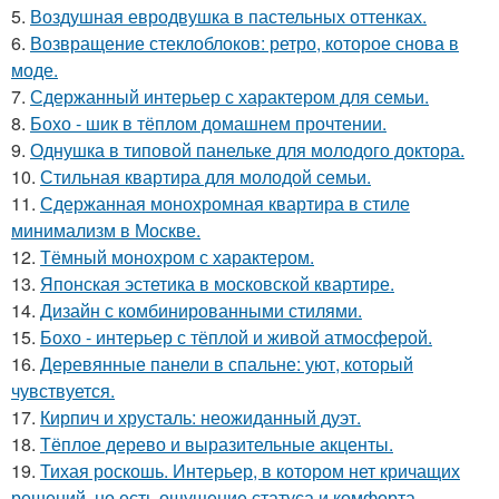
5.
Воздушная евродвушка в пастельных оттенках.
6.
Возвращение стеклоблоков: ретро, которое снова в
моде.
7.
Сдержанный интерьер с характером для семьи.
8.
Бохо - шик в тёплом домашнем прочтении.
9.
Однушка в типовой панельке для молодого доктора.
10.
Стильная квартира для молодой семьи.
11.
Сдержанная монохромная квартира в стиле
минимализм в Москве.
12.
Тёмный монохром с характером.
13.
Японская эстетика в московской квартире.
14.
Дизайн с комбинированными стилями.
15.
Бохо - интерьер с тёплой и живой атмосферой.
16.
Деревянные панели в спальне: уют, который
чувствуется.
17.
Кирпич и хрусталь: неожиданный дуэт.
18.
Тёплое дерево и выразительные акценты.
19.
Тихая роскошь. Интерьер, в котором нет кричащих
решений, но есть ощущение статуса и комфорта.