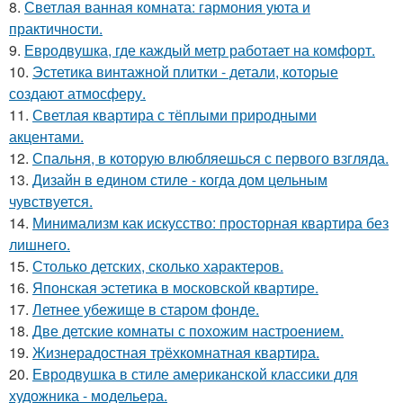
8.
Светлая ванная комната: гармония уюта и
практичности.
9.
Евродвушка, где каждый метр работает на комфорт.
10.
Эстетика винтажной плитки - детали, которые
создают атмосферу.
11.
Светлая квартира с тёплыми природными
акцентами.
12.
Спальня, в которую влюбляешься с первого взгляда.
13.
Дизайн в едином стиле - когда дом цельным
чувствуется.
14.
Минимализм как искусство: просторная квартира без
лишнего.
15.
Столько детских, сколько характеров.
16.
Японская эстетика в московской квартире.
17.
Летнее убежище в старом фонде.
18.
Две детские комнаты с похожим настроением.
19.
Жизнерадостная трёхкомнатная квартира.
20.
Евродвушка в стиле американской классики для
художника - модельера.