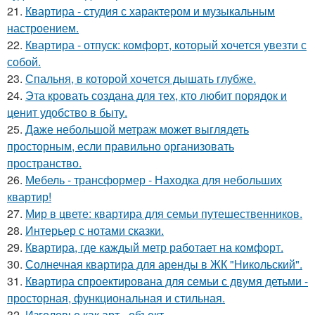
21.
Квартира - студия с характером и музыкальным
настроением.
22.
Квартира - отпуск: комфорт, который хочется увезти с
собой.
23.
Спальня, в которой хочется дышать глубже.
24.
Эта кровать создана для тех, кто любит порядок и
ценит удобство в быту.
25.
Даже небольшой метраж может выглядеть
просторным, если правильно организовать
пространство.
26.
Мебель - трансформер - Находка для небольших
квартир!
27.
Мир в цвете: квартира для семьи путешественников.
28.
Интерьер с нотами сказки.
29.
Квартира, где каждый метр работает на комфорт.
30.
Солнечная квартира для аренды в ЖК "Никольский".
31.
Квартира спроектирована для семьи с двумя детьми -
просторная, функциональная и стильная.
32.
Изголовье как арт - объект.