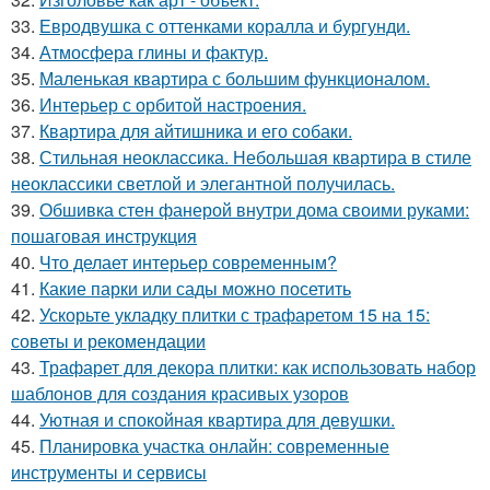
33.
Евродвушка с оттенками коралла и бургунди.
34.
Атмосфера глины и фактур.
35.
Маленькая квартира с большим функционалом.
36.
Интерьер с орбитой настроения.
37.
Квартира для айтишника и его собаки.
38.
Стильная неоклассика. Небольшая квартира в стиле
неоклассики светлой и элегантной получилась.
39.
Обшивка стен фанерой внутри дома своими руками:
пошаговая инструкция
40.
Что делает интерьер современным?
41.
Какие парки или сады можно посетить
42.
Ускорьте укладку плитки с трафаретом 15 на 15:
советы и рекомендации
43.
Трафарет для декора плитки: как использовать набор
шаблонов для создания красивых узоров
44.
Уютная и спокойная квартира для девушки.
45.
Планировка участка онлайн: современные
инструменты и сервисы