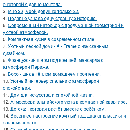
о которой я давно мечтала.
3.
Мне 32, моей девушке только 22.
4.
Недавно узнала одну странную историю.
5.
Современный интерьер с продуманной геометрией и
уютной атмосферой.
6.
Компактная кухня в современном стиле.
7.
Уютный лесной домик A - Frame с изысканным
дизайном.
8.
Французский шарм под крышей: мансарда с
атмосферой Парижа.
9.
Бохо - шик в тёплом домашнем прочтении.
10.
Уютный интерьер спальни с атмосферой
спокойствия.
11.
Дом для искусства и спокойной жизни.
12.
Атмосфера альпийского уюта в компактной квартире.
13.
Детская, которая растёт вместе с ребёнком.
14.
Весеннее настроение круглый год: диалог классики и
современности.
15.
Свежий ремонт с умным зонированием.