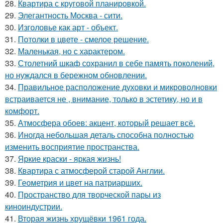
28.
Квартира с круговой планировкой.
29.
Элегантность Москва - сити.
30.
Изголовье как арт - объект.
31.
Потолки в цвете - смелое решение.
32.
Маленькая, но с характером.
33.
Столетний шкаф сохранил в себе память поколений,
но нуждался в бережном обновлении.
34.
Правильное расположение духовки и микроволновки
встраивается не , внимание, только в эстетику, но и в
комфорт.
35.
Атмосфера обоев: акцент, который решает всё.
36.
Иногда небольшая деталь способна полностью
изменить восприятие пространства.
37.
Яркие краски - яркая жизнь!
38.
Квартира с атмосферой старой Англии.
39.
Геометрия и цвет на патриарших.
40.
Пространство для творческой пары из
киноиндустрии.
41.
Вторая жизнь хрущёвки 1961 года.