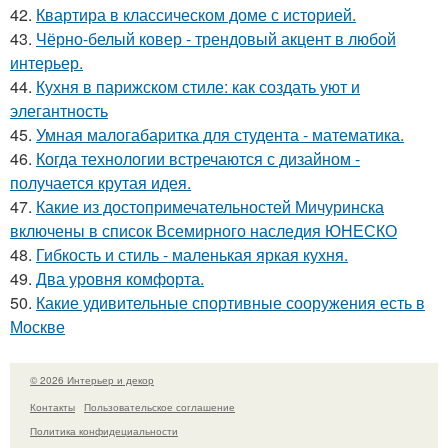
42.
Квартира в классическом доме с историей.
43.
Чёрно-белый ковер - трендовый акцент в любой
интерьер.
44.
Кухня в парижском стиле: как создать уют и
элегантность
45.
Умная малогабаритка для студента - математика.
46.
Когда технологии встречаются с дизайном -
получается крутая идея.
47.
Какие из достопримечательностей Мичуринска
включены в список Всемирного наследия ЮНЕСКО
48.
Гибкость и стиль - маленькая яркая кухня.
49.
Два уровня комфорта.
50.
Какие удивительные спортивные сооружения есть в
Москве
© 2026 Интерьер и декор
Контакты
Пользовательское соглашение
Политика конфидециальности