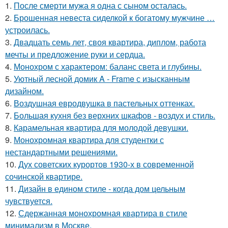
1.
После смерти мужа я одна с сыном осталась.
2.
Брошенная невеста сиделкой к богатому мужчине …
устроилась.
3.
Двадцать семь лет, своя квартира, диплом, работа
мечты и предложение руки и сердца.
4.
Монохром с характером: баланс света и глубины.
5.
Уютный лесной домик A - Frame с изысканным
дизайном.
6.
Воздушная евродвушка в пастельных оттенках.
7.
Большая кухня без верхних шкафов - воздух и стиль.
8.
Карамельная квартира для молодой девушки.
9.
Монохромная квартира для студентки с
нестандартными решениями.
10.
Дух советских курортов 1930-х в современной
сочинской квартире.
11.
Дизайн в едином стиле - когда дом цельным
чувствуется.
12.
Сдержанная монохромная квартира в стиле
минимализм в Москве.