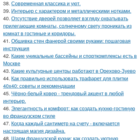
38.
Современная классика и уют.
39.
Интерьер с характером и металлическими нотками.
40.
Отсутствие дверей позволяет взгляду охватывать
прилегающие комнаты, солнечному свету проникать из
комнат в гостиные и коридоры.
41.
Обшивка стен фанерой своими руками: пошаговая
инструкция
42.
Какие уникальные бассейны и спорткомплексы есть в
Москве
43.
Какие культурные центры работают в Орехово-Зуево
44.
Как правильно использовать трафарет для плитки
40x40: советы и рекомендации
45.
Чёрно-белый ковер - трендовый акцент в любой
интерьер.
46.
Элегантность и комфорт: как создать кухню-гостиную
во французском стиле
47.
Когда каждый сантиметр на счету - включается
настоящая магия дизайна.
48.
Шарм французской кухни: как создать уютную