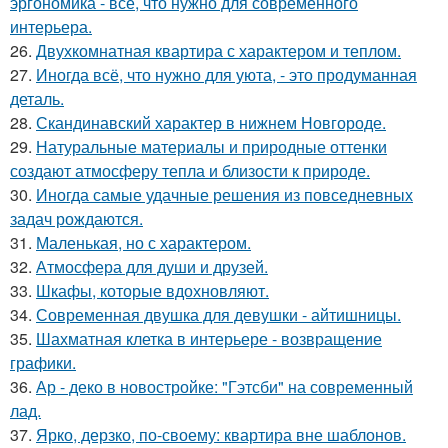
эргономика - всё, что нужно для современного
интерьера.
26.
Двухкомнатная квартира с характером и теплом.
27.
Иногда всё, что нужно для уюта, - это продуманная
деталь.
28.
Скандинавский характер в нижнем Новгороде.
29.
Натуральные материалы и природные оттенки
создают атмосферу тепла и близости к природе.
30.
Иногда самые удачные решения из повседневных
задач рождаются.
31.
Маленькая, но с характером.
32.
Атмосфера для души и друзей.
33.
Шкафы, которые вдохновляют.
34.
Современная двушка для девушки - айтишницы.
35.
Шахматная клетка в интерьере - возвращение
графики.
36.
Ар - деко в новостройке: "Гэтсби" на современный
лад.
37.
Ярко, дерзко, по-своему: квартира вне шаблонов.