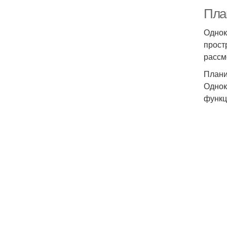
Пла
Однок
прост
рассм
Плани
Однок
функц