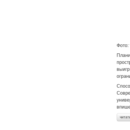
Фото: 
Плани
прост
выигр
огран
Спосо
Совре
униве
впише
читат