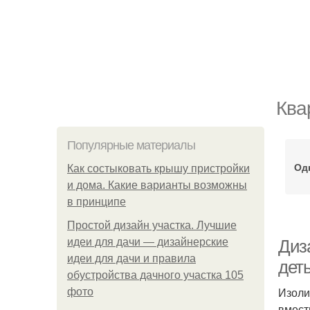
Ква
Популярные материалы
Од
Как состыковать крышу пристройки
и дома. Какие варианты возможны
в принципе
Простой дизайн участка. Лучшие
идеи для дачи — дизайнерские
Диз
идеи для дачи и правила
дет
обустройства дачного участка 105
Изоли
фото
вмест