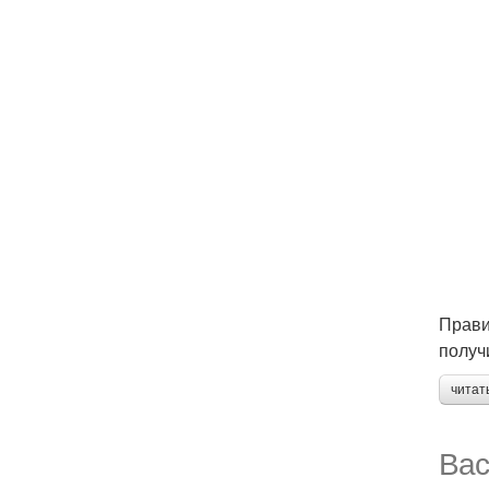
Прави
получ
читат
Вас