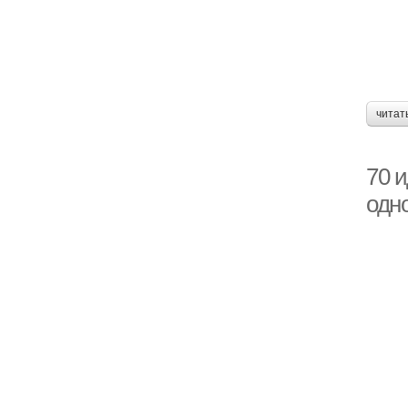
читат
70 
одн