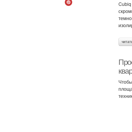
Cubiq
скром
темно
изоли
читат
Про
квар
Чтобы
площа
техни