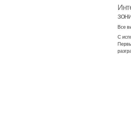
Инт
зон
Все в
С исп
Первы
разгр