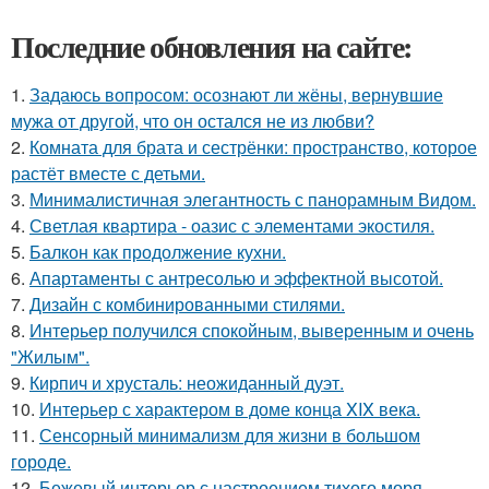
Последние обновления на сайте:
1.
Задаюсь вопросом: осознают ли жёны, вернувшие
мужа от другой, что он остался не из любви?
2.
Комната для брата и сестрёнки: пространство, которое
растёт вместе с детьми.
3.
Минималистичная элегантность с панорамным Видом.
4.
Светлая квартира - оазис с элементами экостиля.
5.
Балкон как продолжение кухни.
6.
Апартаменты с антресолью и эффектной высотой.
7.
Дизайн с комбинированными стилями.
8.
Интерьер получился спокойным, выверенным и очень
"Жилым".
9.
Кирпич и хрусталь: неожиданный дуэт.
10.
Интерьер с характером в доме конца XIX века.
11.
Сенсорный минимализм для жизни в большом
городе.
12.
Бежевый интерьер с настроением тихого моря.