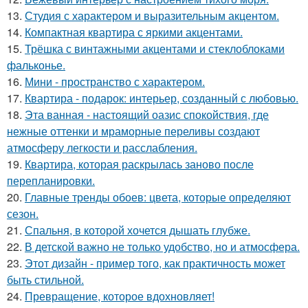
13.
Студия с характером и выразительным акцентом.
14.
Компактная квартира с яркими акцентами.
15.
Трёшка с винтажными акцентами и стеклоблоками
фальконье.
16.
Мини - пространство с характером.
17.
Квартира - подарок: интерьер, созданный с любовью.
18.
Эта ванная - настоящий оазис спокойствия, где
нежные оттенки и мраморные переливы создают
атмосферу легкости и расслабления.
19.
Квартира, которая раскрылась заново после
перепланировки.
20.
Главные тренды обоев: цвета, которые определяют
сезон.
21.
Спальня, в которой хочется дышать глубже.
22.
В детской важно не только удобство, но и атмосфера.
23.
Этот дизайн - пример того, как практичность может
быть стильной.
24.
Превращение, которое вдохновляет!