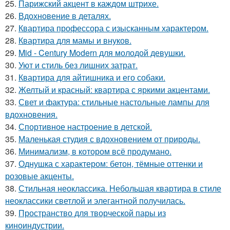
25.
Парижский акцент в каждом штрихе.
26.
Вдохновение в деталях.
27.
Квартира профессора с изысканным характером.
28.
Квартира для мамы и внуков.
29.
Mid - Century Modern для молодой девушки.
30.
Уют и стиль без лишних затрат.
31.
Квартира для айтишника и его собаки.
32.
Желтый и красный: квартира с яркими акцентами.
33.
Свет и фактура: стильные настольные лампы для
вдохновения.
34.
Спортивное настроение в детской.
35.
Маленькая студия с вдохновением от природы.
36.
Минимализм, в котором всё продумано.
37.
Однушка с характером: бетон, тёмные оттенки и
розовые акценты.
38.
Стильная неоклассика. Небольшая квартира в стиле
неоклассики светлой и элегантной получилась.
39.
Пространство для творческой пары из
киноиндустрии.