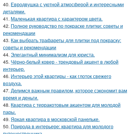
40.
Евродвушка с уютной атмосферой и интересными
деталями.
41.
Маленькая квартира с характером цвета.
42.
Полное руководство по покраске плитки: советы и
рекомендации
43.
Как выбрать трафареты для плитки под покраску:
советы и рекомендации
44.
Элегантный минимализм для юриста.
45.
Чёрно-белый ковер - трендовый акцент в любой
интерьер.
46.
Интерьер этой квартиры - как глоток свежего
воздуха.
47.
Делимся важным правилом, которое сэкономит вам
время и деньги.
48.
Квартира с терракотовым акцентом для молодой
пары.
49.
Яркая квартира в московской панельке.
50.
Природа в интерьере: квартира для молодого
путешественника.