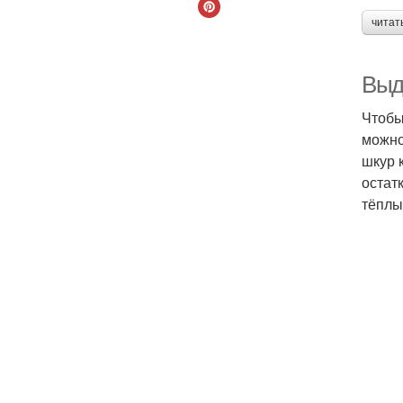
читат
Выд
Чтобы
можно
шкур 
остат
тёплы