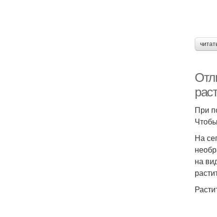
читат
Отл
раст
При п
Чтобы
На се
необр
на ви
расти
Расти