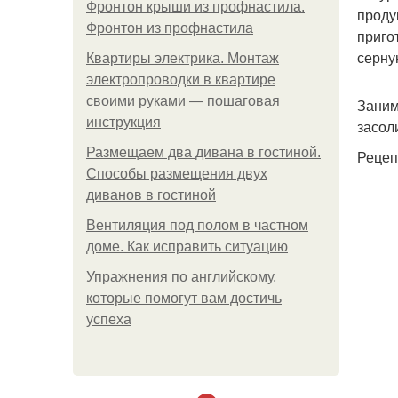
Фронтон крыши из профнастила.
проду
Фронтон из профнастила
приго
серну
Квартиры электрика. Монтаж
электропроводки в квартире
своими руками — пошаговая
Заним
инструкция
засол
Размещаем два дивана в гостиной.
Рецеп
Способы размещения двух
диванов в гостиной
Вентиляция под полом в частном
доме. Как исправить ситуацию
Упражнения по английскому,
которые помогут вам достичь
успеха