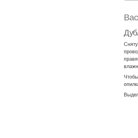
Вас
Дуб
Сняту
прово
правя
влажн
Чтобы
опилк
Выдел