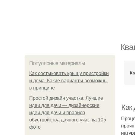
Ква
Популярные материалы
Ко
Как состыковать крышу пристройки
и дома. Какие варианты возможны
в принципе
Простой дизайн участка. Лучшие
идеи для дачи — дизайнерские
Как
идеи для дачи и правила
Проце
обустройства дачного участка 105
прочн
фото
натур