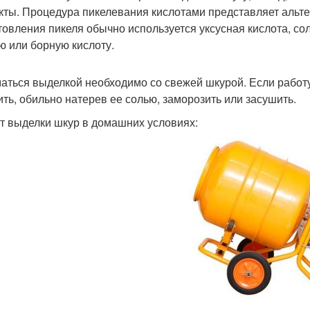
кты. Процедура пикелевания кислотами представляет альт
товления пикеля обычно используется уксусная кислота, со
ю или борную кислоту.
аться выделкой необходимо со свежей шкурой. Если работу
ить, обильно натерев ее солью, заморозить или засушить.
т выделки шкур в домашних условиях: