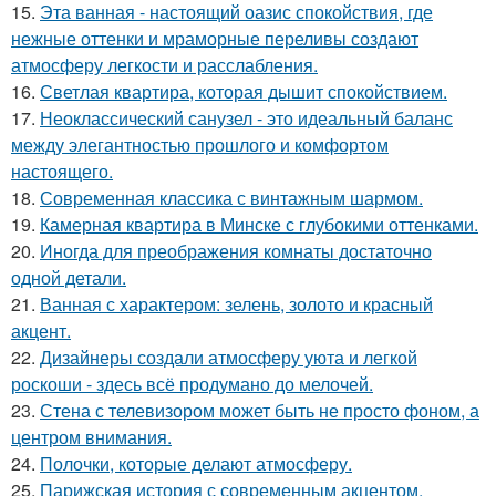
15.
Эта ванная - настоящий оазис спокойствия, где
нежные оттенки и мраморные переливы создают
атмосферу легкости и расслабления.
16.
Светлая квартира, которая дышит спокойствием.
17.
Неоклассический санузел - это идеальный баланс
между элегантностью прошлого и комфортом
настоящего.
18.
Современная классика с винтажным шармом.
19.
Камерная квартира в Минске с глубокими оттенками.
20.
Иногда для преображения комнаты достаточно
одной детали.
21.
Ванная с характером: зелень, золото и красный
акцент.
22.
Дизайнеры создали атмосферу уюта и легкой
роскоши - здесь всё продумано до мелочей.
23.
Стена с телевизором может быть не просто фоном, а
центром внимания.
24.
Полочки, которые делают атмосферу.
25.
Парижская история с современным акцентом.