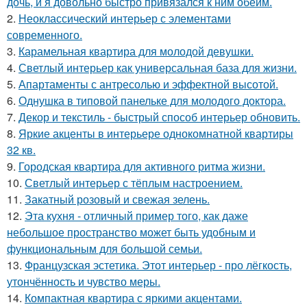
дочь, и я довольно быстро привязался к ним обеим.
2.
Неоклассический интерьер с элементами
современного.
3.
Карамельная квартира для молодой девушки.
4.
Светлый интерьер как универсальная база для жизни.
5.
Апартаменты с антресолью и эффектной высотой.
6.
Однушка в типовой панельке для молодого доктора.
7.
Декор и текстиль - быстрый способ интерьер обновить.
8.
Яркие акценты в интерьере однокомнатной квартиры
32 кв.
9.
Городская квартира для активного ритма жизни.
10.
Светлый интерьер с тёплым настроением.
11.
Закатный розовый и свежая зелень.
12.
Эта кухня - отличный пример того, как даже
небольшое пространство может быть удобным и
функциональным для большой семьи.
13.
Французская эстетика. Этот интерьер - про лёгкость,
утончённость и чувство меры.
14.
Компактная квартира с яркими акцентами.