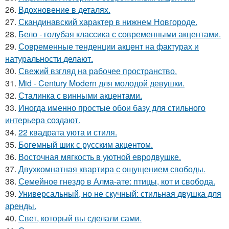
26.
Вдохновение в деталях.
27.
Скандинавский характер в нижнем Новгороде.
28.
Бело - голубая классика с современными акцентами.
29.
Современные тенденции акцент на фактурах и
натуральности делают.
30.
Свежий взгляд на рабочее пространство.
31.
Mid - Century Modern для молодой девушки.
32.
Сталинка с винными акцентами.
33.
Иногда именно простые обои базу для стильного
интерьера создают.
34.
22 квадрата уюта и стиля.
35.
Богемный шик с русским акцентом.
36.
Восточная мягкость в уютной евродвушке.
37.
Двухкомнатная квартира с ощущением свободы.
38.
Семейное гнездо в Алма-ате: птицы, кот и свобода.
39.
Универсальный, но не скучный: стильная двушка для
аренды.
40.
Свет, который вы сделали сами.